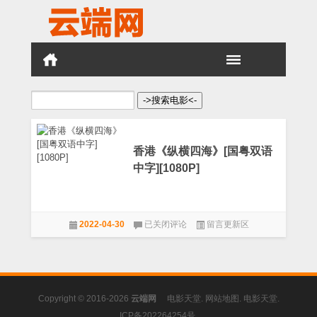
搜
索：
香港《纵横四海》[国粤双语
中字][1080P]
香
2022-04-30
已关闭评论
留言更新区
港
《纵
横
四
海》
[国
Copyright © 2016-2026
云端网
电影天堂
.
网站地图
.
电影天堂
.
粤
双
ICP备202264254号
.