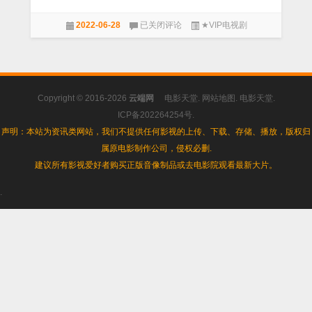
[更
美
新
2022-06-28
已关闭评论
★VIP电视剧
剧
高
《西
清
部
05]
世
界》
第
Copyright © 2016-2026
云端网
电影天堂
.
网站地图
.
电影天堂
.
四
季
ICP备202264254号
.
[更
声明：本站为资讯类网站，我们不提供任何影视的上传、下载、存储、播放，版权归
新
属原电影制作公司，侵权必删.
高
清
建议所有影视爱好者购买正版音像制品或去电影院观看最新大片。
01]
.