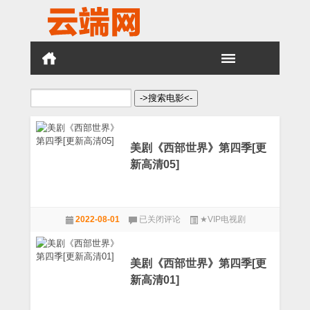
搜
索：
美剧《西部世界》第四季[更
新高清05]
美
2022-08-01
已关闭评论
★VIP电视剧
剧
《西
部
世
美剧《西部世界》第四季[更
界》
新高清01]
第
四
季