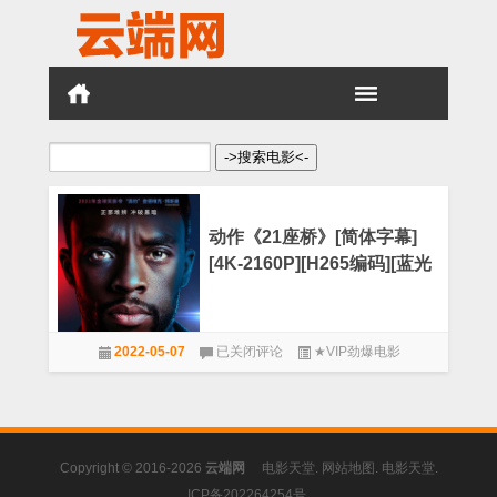
搜
索：
动作《21座桥》[简体字幕]
[4K-2160P][H265编码][蓝光
压制][MiniHD小组作品]
动
2022-05-07
已关闭评论
★VIP劲爆电影
作
《21
座
桥》
[简
体
Copyright © 2016-2026
云端网
电影天堂
.
网站地图
.
电影天堂
.
字
幕]
ICP备202264254号
.