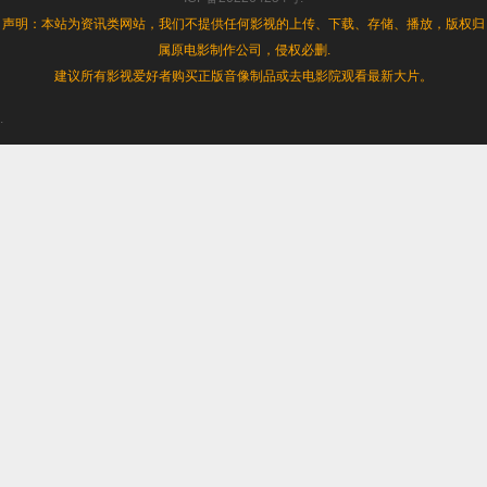
[4K-
声明：本站为资讯类网站，我们不提供任何影视的上传、下载、存储、播放，版权归
2160P]
属原电影制作公司，侵权必删.
[H265
编
建议所有影视爱好者购买正版音像制品或去电影院观看最新大片。
码]
[蓝
.
光
压
制]
[MiniHD
小
组
作
品]