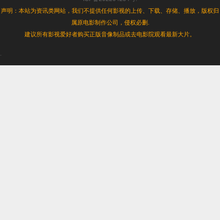
盘
声明：本站为资讯类网站，我们不提供任何影视的上传、下载、存储、播放，版权归
下
属原电影制作公司，侵权必删.
载]
[魔
建议所有影视爱好者购买正版音像制品或去电影院观看最新大片。
女
2：
.
另
一
个
她]
[WEB-
DL-
MP4/5.95G]
[中
文
字
幕]
[1080P]