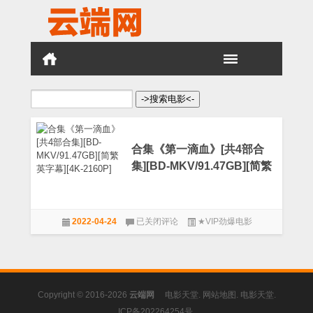
搜
索：
合集《第一滴血》[共4部合
集][BD-MKV/91.47GB][简繁
英字幕][4K-2160P]
合
2022-04-24
已关闭评论
★VIP劲爆电影
集
《第
一
滴
血》
[共
Copyright © 2016-2026
云端网
电影天堂
.
网站地图
.
电影天堂
.
4
部
ICP备202264254号
.