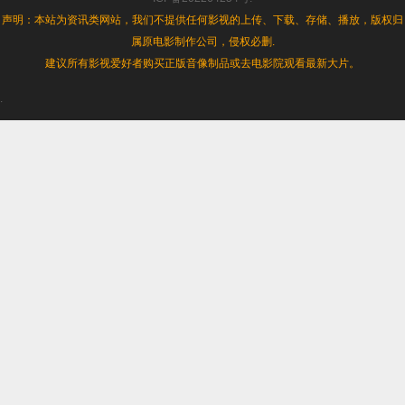
合
声明：本站为资讯类网站，我们不提供任何影视的上传、下载、存储、播放，版权归
集]
属原电影制作公司，侵权必删.
[BD-
MKV/91.47GB]
建议所有影视爱好者购买正版音像制品或去电影院观看最新大片。
[简
繁
.
英
字
幕]
[4K-
2160P]