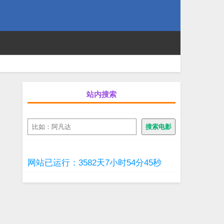
站内搜索
搜
搜索电影
索
网站已运行：3582天7小时54分46秒