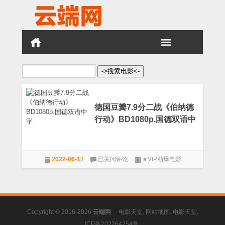
搜
索：
德国豆瓣7.9分二战《伯纳德
行动》BD1080p.国德双语中
字
德
2022-06-17
已关闭评论
★VIP劲爆电影
国
豆
瓣
7.9
分
二
Copyright © 2016-2026
云端网
电影天堂
.
网站地图
.
电影天堂
.
战
《伯
ICP备202264254号
.