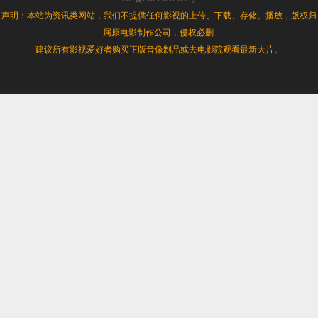
纳
声明：本站为资讯类网站，我们不提供任何影视的上传、下载、存储、播放，版权归
德
属原电影制作公司，侵权必删.
行
动》
建议所有影视爱好者购买正版音像制品或去电影院观看最新大片。
BD1080p.
国
.
德
双
语
中
字