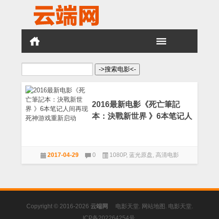
搜
索：
2016最新电影《死亡筆記
本：決戰新世界 》6本笔记人
间再现 死神游戏重新启动
2017-04-29
0
1080P
,
蓝光原盘
,
高清电影
Copyright © 2016-2026
云端网
电影天堂
.
网站地图
.
电影天堂
.
ICP备202264254号
.