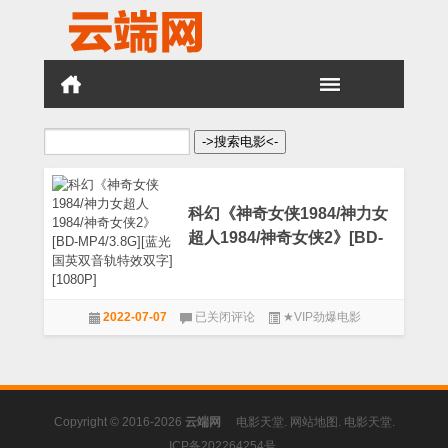
搜
索：
科幻《神奇女侠1984/神力女
超人1984/神奇女侠2》[BD-
MP4/3.8G][蓝光国英双音轨
特效双字][1080P]
科
2022-07-07
已关闭评论
★VIP劲爆电影
幻
《神
奇
女
侠
1984/
Copyright © 2016-2026
云端网
电影天堂
.
网站地图
.
电影天堂
.
神
力
ICP备202264254号
.