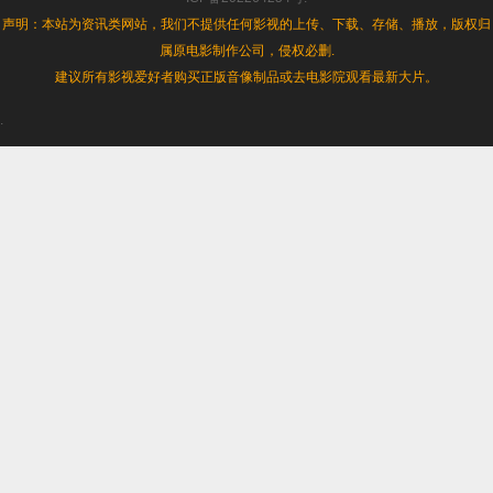
女
声明：本站为资讯类网站，我们不提供任何影视的上传、下载、存储、播放，版权归
超
属原电影制作公司，侵权必删.
人
1984/
建议所有影视爱好者购买正版音像制品或去电影院观看最新大片。
神
奇
.
女
侠
2》
[BD-
MP4/3.8G]
[蓝
光
国
英
双
音
轨
特
效
双
字]
[1080P]