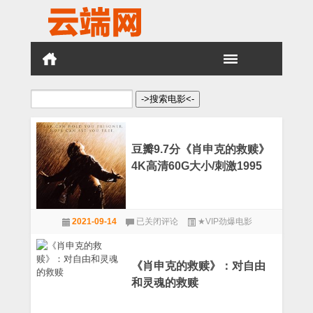
搜
索：
豆瓣9.7分《肖申克的救赎》
4K高清60G大小/刺激1995
豆
2021-09-14
已关闭评论
★VIP劲爆电影
瓣
9.7
分
《肖
《肖申克的救赎》：对自由
申
和灵魂的救赎
克
的
救