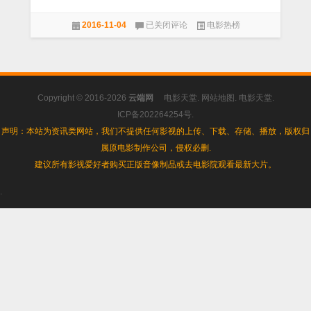
赎》
《肖
4K
2016-11-04
已关闭评论
电影热榜
申
高
克
清
的
60G
救
大
赎》：
小/
对
刺
Copyright © 2016-2026
云端网
电影天堂
.
网站地图
.
电影天堂
.
自
激
由
1995
ICP备202264254号
.
和
声明：本站为资讯类网站，我们不提供任何影视的上传、下载、存储、播放，版权归
灵
属原电影制作公司，侵权必删.
魂
的
建议所有影视爱好者购买正版音像制品或去电影院观看最新大片。
救
赎
.