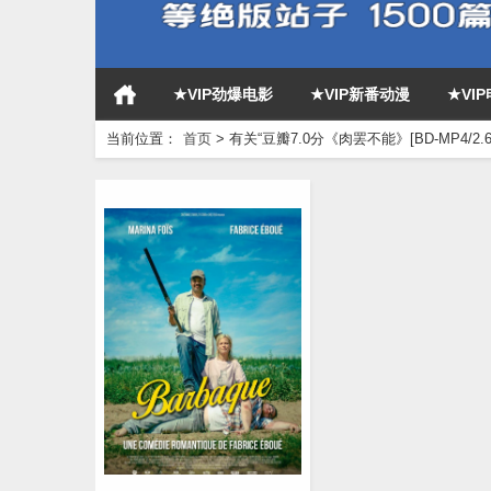
★VIP劲爆电影
★VIP新番动漫
★VI
当前位置：
首页
>
有关“豆瓣7.0分《肉罢不能》[BD-MP4/2.6G