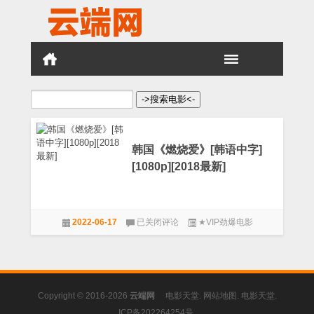
搜
索：
韩国《燃烧爱》[韩语中字]
[1080p][2018最新]
韩
2022-06-17
已关闭评论
★VIP劲爆电影
国
《燃
烧
爱》
[韩
语
Copyright © 2016-2026
云端网
电影天堂
.
网站地图
.
电影天堂
.
中
字]
ICP备202264254号
.