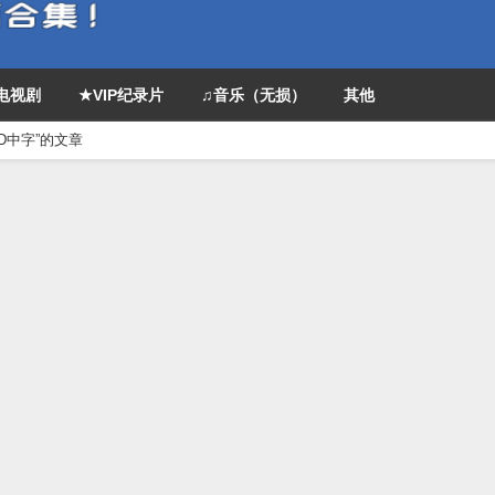
P电视剧
★VIP纪录片
♫音乐（无损）
其他
BD中字”的文章