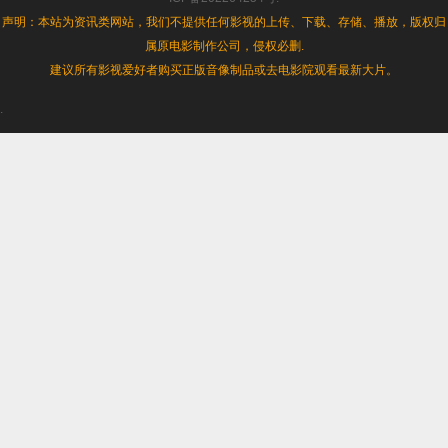
字]
声明：本站为资讯类网站，我们不提供任何影视的上传、下载、存储、播放，版权归
[1080p]
属原电影制作公司，侵权必删.
[2022
最
建议所有影视爱好者购买正版音像制品或去电影院观看最新大片。
新]
.