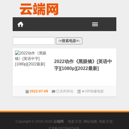
搜
索：
2022动作《黑眼镜》[英语中
字][1080p][2022最新]
2022
2022-07-09
已关闭评论
★VIP劲爆电影
动
作
《黑
眼
镜》
[英
Copyright © 2016-2026
云端网
电影天堂
.
网站地图
.
电影天堂
.
语
中
ICP备202264254号
.