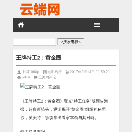
搜
索：
王牌特工2：黄金圈
中国1080p
电影热榜
2017年9月14日 11:59:21
王
6874
已关闭评论
牌
特
工
2：
《王牌特工2：黄金圈》曝光“特工任务”版预告海
黄
金
报，超多新镜头，逐渐揭开“黄金圈”组织神秘面
圈
纱，英美特工纷纷拿出看家本领与其对峙。
特工任务海报