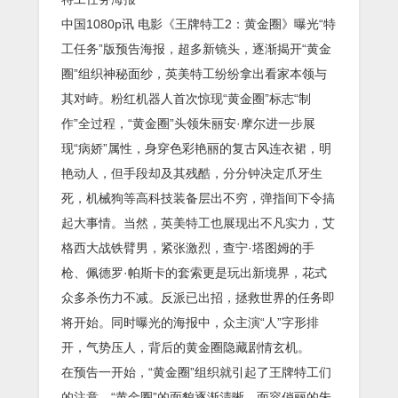
中国1080p讯 电影《王牌特工2：黄金圈》曝光“特
工任务”版预告海报，超多新镜头，逐渐揭开“黄金
圈”组织神秘面纱，英美特工纷纷拿出看家本领与
其对峙。粉红机器人首次惊现“黄金圈”标志“制
作”全过程，“黄金圈”头领朱丽安·摩尔进一步展
现“病娇”属性，身穿色彩艳丽的复古风连衣裙，明
艳动人，但手段却及其残酷，分分钟决定爪牙生
死，机械狗等高科技装备层出不穷，弹指间下令搞
起大事情。当然，英美特工也展现出不凡实力，艾
格西大战铁臂男，紧张激烈，查宁·塔图姆的手
枪、佩德罗·帕斯卡的套索更是玩出新境界，花式
众多杀伤力不减。反派已出招，拯救世界的任务即
将开始。同时曝光的海报中，众主演“人”字形排
开，气势压人，背后的黄金圈隐藏剧情玄机。
在预告一开始，“黄金圈”组织就引起了王牌特工们
的注意，“黄金圈”的面貌逐渐清晰。面容俏丽的朱