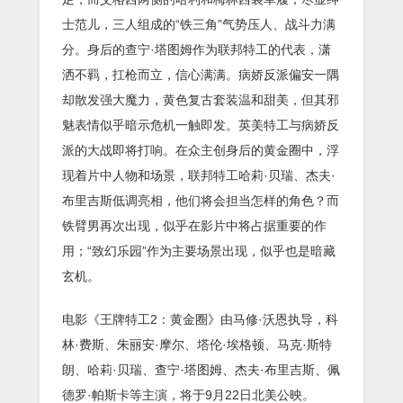
士范儿，三人组成的“铁三角”气势压人、战斗力满
分。身后的查宁·塔图姆作为联邦特工的代表，潇
洒不羁，扛枪而立，信心满满。病娇反派偏安一隅
却散发强大魔力，黄色复古套装温和甜美，但其邪
魅表情似乎暗示危机一触即发。英美特工与病娇反
派的大战即将打响。在众主创身后的黄金圈中，浮
现着片中人物和场景，联邦特工哈莉·贝瑞、杰夫·
布里吉斯低调亮相，他们将会担当怎样的角色？而
铁臂男再次出现，似乎在影片中将占据重要的作
用；“致幻乐园”作为主要场景出现，似乎也是暗藏
玄机。
电影《王牌特工2：黄金圈》由马修·沃恩执导，科
林·费斯、朱丽安·摩尔、塔伦·埃格顿、马克·斯特
朗、哈莉·贝瑞、查宁·塔图姆、杰夫·布里吉斯、佩
德罗·帕斯卡等主演，将于9月22日北美公映。