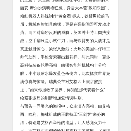
丽安·摩尔扮演明艳狂魔，身居大本营“致幻乐园”，
粉红机器人熟练制作“黄金圈”标志，铁臂男鞍前马
后，机械狗智能且凶猛，更是在弹指间即可发动攻
势。而面对病娇反派的威胁，英国绅士特工肉搏接
战，空手翻只是小试牛刀，而与铁臂男的大战才是
真正触目惊心，紧张又激烈；火热的美国牛仔特工
帅气助阵，手枪套索耍出新花样。与此同时，更多
高科技装备轮番亮相，凶猛智能的机械狗十分抢
眼，小小须后水爆发蓝色杀伤力，此次拯救世界充
满惊喜与惊险。瑞典公主对艾格西上演甜蜜挑
逗，“如果你拯救了世界，你知道那代表着什么“，
给紧张激烈的剧情增加爱情调味剂。
与预告一同曝光的海报中，众主演齐亮相，由艾格
西、哈利、梅林组成的王牌特工“三剑客”来势汹
汹，特别是艾格西举枪的造型，让人感觉火力十
足，而艾格西两侧的哈利和梅林西装革履，尽显绅