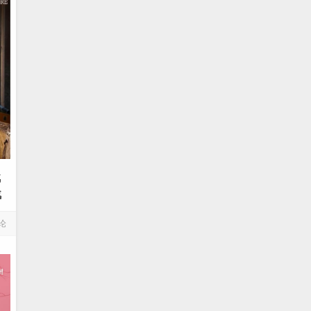
战
战
论