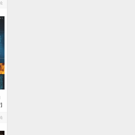
论
G]
的
]
论
电