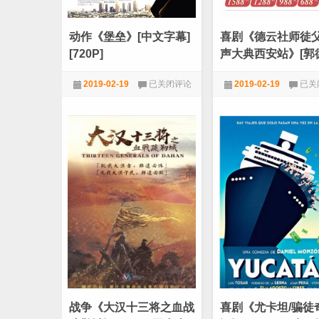
高
战
分
战
黑
争
动作《堡垒》[中文字幕]
喜剧《德云社师徒
帮
大
大
片]
[720P]
声大典西安站》[郭
片]
岳云鹏西安演出]
动
喜
2019-02-19
已关闭评论
2019-02-19
已关
作
剧
《堡
《德
720P
,
动作
,
电影天堂
720P
,
喜剧
,
电影天
垒》
云
[中
社
文
师
字
徒
幕]
父
[720P]
子
相
声
大
典
西
安
站》
[郭
德
纲/
战争《大汉十三将之血战
喜剧《尤卡坦/骗徒
岳