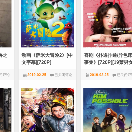
开
战
箱
场》
庆
[720P]
典
[美
2019》
国
[720P]
残
[老
酷
郭
战
于
争
大
电
爷
影]
兽之
动画《萨米大冒险2》[中
喜剧《扑通扑通/异色
新
段
文字幕][720P]
事集》[720P][19禁男
子
爱爱那些事]
来
动
喜
闭评论
2019-02-25
已关闭评论
2019-02-25
已关闭评
了]
画
剧
《萨
《扑
堂
720P
,
动画
,
电影天堂
720P
,
喜剧
,
电影天堂
米
通
大
扑
冒
通/
险
异
2》
色
[中
床
文
事
字
集》
幕]
[720P]