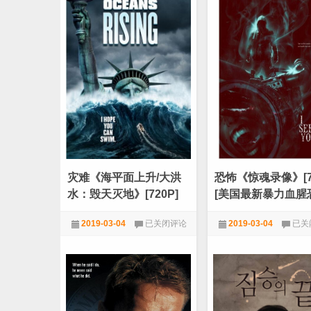
战
威
神》
龙》
[720P]
[720
[印
[尚
度
格
阿
云
三
顿
开
主
挂
演
动
动
作
作
劲
黑
爆
帮
新
新
片]
片]
灾难《海平面上升/大洪
恐怖《惊魂录像》[72
水：毁天灭地》[720P]
[美国最新暴力血腥
[欧美末日灾难电影]
电影]
灾
恐
2019-03-04
已关闭评论
2019-03-04
已关
难
怖
《海
《惊
720P
,
恐怖
,
电影天堂
720P
,
恐怖
,
电影天
平
魂
面
录
上
像》
升/
[720
大
[美