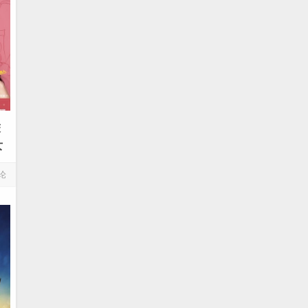
床
女
论