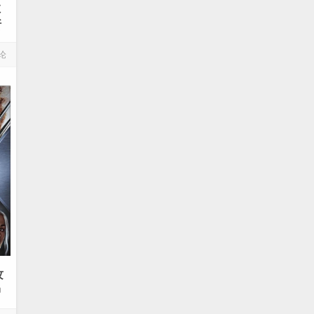
救
斯
论
攻
中