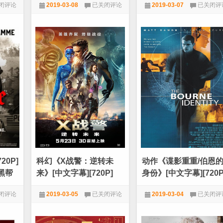
犯
科
闭评论
2019-03-08
已关闭评论
2019-03-07
已关闭评
罪
幻
《检
《X
堂
720P
,
电影天堂
720P
,
电影天堂
,
科幻
察
战
方
警
的
2/
罪
变
人》
种
[1080P]
特
[豆
攻
瓣
2》
7.9
[HD-
木
MP4/1.55
村
[中
拓
文
P]
哉
字
犯
幕]
罪
[720P]
悬
0P]
科幻《X战警：逆转未
动作《谍影重重/伯恩
疑
大
黑帮
来》[中文字幕][720P]
身份》[中文字幕][720P
片]
科
动
闭评论
2019-03-05
已关闭评论
2019-03-04
已关闭评
幻
作
《X
《谍
堂
7.0分以上电影
,
720P
,
电影天
720P
,
动作
,
电影天堂
,
经典
战
影
堂
,
科幻
影