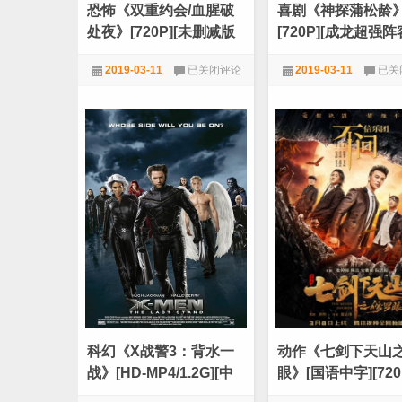
恐怖《双重约会/血腥破
喜剧《神探蒲松龄
处夜》[720P][未删减版
[720P][成龙超强
英国血腥暴力电影]
岁喜剧大片]
恐
喜
2019-03-11
已关闭评论
2019-03-11
已关
怖
剧
《双
《神
720P
,
惊悚
,
电影热榜
720P
,
喜剧
,
电影天
重
探
约
蒲
会/
松
血
龄》
腥
[720
破
[成
处
龙
夜》
超
[720P]
强
[未
阵
删
容
减
贺
版
岁
英
喜
国
剧
血
大
科幻《X战警3：背水一
动作《七剑下天山
腥
片]
暴
战》[HD-MP4/1.2G][中
眼》[国语中字][720
力
文字幕][720P]
产古装武侠电影]
电