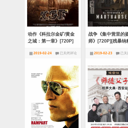
瓦
[中
辛
文
格
字
成
幕]
名
[720
作]
动作《科拉尔金矿/黄金
战争《集中营里的
之城：第一章》[720P]
师》[720P][残暴
[IMDB8.6高分黑帮大片]
战战争大片]
动
战
2019-02-24
已关闭评论
2019-02-23
已关
作
争
《科
《集
720P
,
动作
,
电影天堂
720P
,
战争
,
电影天
拉
中
尔
营
金
里
矿/
的
黄
摄
金
影
之
师》
城：
[720
第
[残
一
暴
章》
纳
[720P]
粹
[IMDB8.6
二