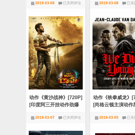
科
动
2019-03-08
已关闭评论
2019-03-08
已关
影]
幻
作
《X
《七
720P
,
电影天堂
,
科幻
720P
,
动作
,
电影天
战
剑
警
下
3：
天
背
山
水
之
一
修
战》
罗
[HD-
眼》
MP4/1.2G]
[国
[中
语
文
中
字
字]
幕]
[720
[720P]
[国
产
古
动作《黄沙战神》[720P]
动作《铁拳威龙》[72
装
武
[印度阿三开挂动作劲爆
[尚格云顿主演动作
侠
新片]
新片]
电
动
动
2019-03-07
已关闭评论
2019-03-05
已关
影]
作
作
《黄
《铁
720P
,
动作
,
电影天堂
720P
,
动作
,
电影天
沙
拳