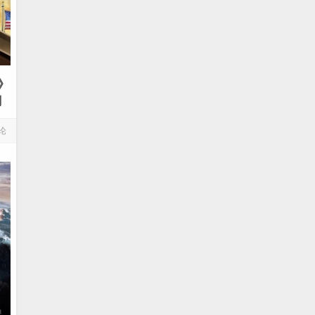
》
剧
论