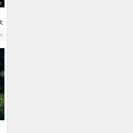
文
论
》