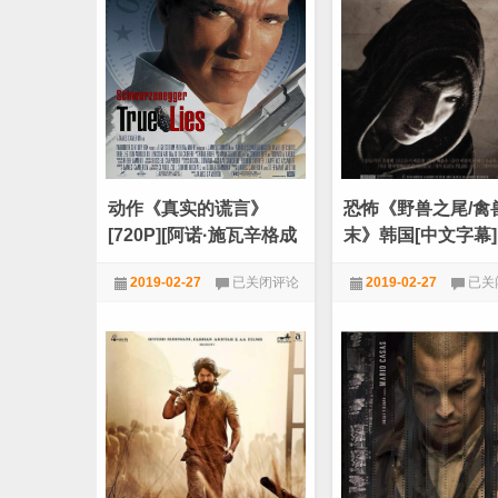
洪
国
水：
最
毁
新
天
暴
灭
力
地》
血
[720P]
腥
[欧
恐
美
怖
末
电
日
影]
动作《真实的谎言》
恐怖《野兽之尾/禽
灾
难
[720P][阿诺·施瓦辛格成
末》韩国[中文字幕]
电
名作]
[720P]
影]
动
恐
2019-02-27
已关闭评论
2019-02-27
已关
作
怖
《真
《野
720P
,
动作
,
电影天堂
720P
,
恐怖
,
电影天
实
兽
的
之
谎
尾/
言》
禽
[720P]
兽
[阿
之
诺
末》
·
韩
施
国