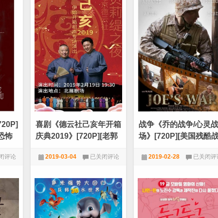
警：
重
逆
重/
P]
转
伯
未
恩
来》
的
[中
身
文
份》
字
[中
幕]
文
[720P]
字
幕]
[720P]
0P]
喜剧《德云社己亥年开箱
战争《乔的战争/心灵
恐怖
庆典2019》[720P][老郭
场》[720P][美国残酷
于大爷新段子来了]
争电影]
喜
战
闭评论
2019-03-04
已关闭评论
2019-02-28
已关闭评
剧
争
《德
《乔
堂
720P
,
喜剧
,
电影天堂
720P
,
战争
,
电影天堂
云
的
社
战
己
争/
P]
亥
心
年
灵