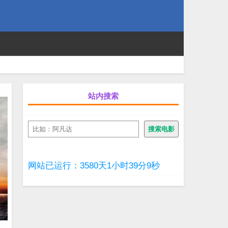
站内搜索
搜
搜索电影
索
网站已运行：3580天1小时39分11秒