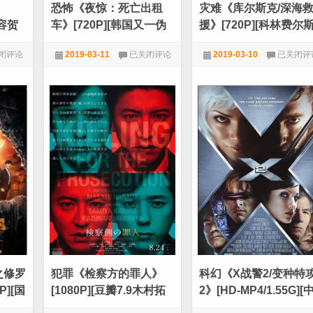
》
恐怖《夜惊：死亡出租
灾难《库尔斯克/深海
阵容贺
车》[720P][韩国又一伪
援》[720P][科林费尔
纪录惊悚电影]
高口碑灾难新片]
恐
灾
闭评论
2019-03-11
已关闭评论
2019-03-10
已关闭评
怖
难
《夜
《库
堂
720P
,
恐怖
,
电影天堂
720P
,
灾难
,
电影天堂
惊：
尔
死
斯
亡
克/
出
深
P]
租
海
车》
救
[720P]
援》
[韩
[720P]
国
[科
又
林
一
费
伪
尔
纪
斯
录
高
惊
口
悚
碑
之修罗
犯罪《检察方的罪人》
科幻《X战警2/变种特
电
灾
影]
难
P][国
[1080P][豆瓣7.9木村拓
2》[HD-MP4/1.55G][
新
哉犯罪悬疑大片]
文字幕][720P]
片]