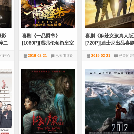
[720P]
[19
禁
男
女
P]
爱
爱
那
摄影
喜剧《一品爵爷》
喜剧《麻辣女孩真人版
些
事]
纳粹二
[1080P][温兆伦领衔皇室
[720P][迪士尼出品喜
版囧途]
动作冒险电影]
喜
喜
闭评论
2019-02-21
已关闭评论
2019-02-21
已关闭评
剧
剧
《一
《麻
堂
720P
,
喜剧
,
电影天堂
720P
,
喜剧
,
电影天堂
品
辣
爵
女
爷》
孩
[1080P]
真
[温
人
兆
版》
伦
[720P]
P]
领
[迪
衔
士
皇
尼
室
出
版
品
囧
喜