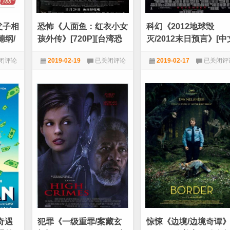
途]
剧
动
作
父子相
恐怖《人面鱼：红衣小女
科幻《2012地球毁
冒
险
德纲/
孩外传》[720P][台湾恐
灭/2012末日预言》[中
电
怖大片红衣小女孩3新作]
字幕][720P]
影]
恐
科
闭评论
2019-02-19
已关闭评论
2019-02-17
已关闭评
怖
幻
《人
《2012
堂
720P
,
恐怖
,
电影天堂
720P
,
电影天堂
,
科幻
面
地
鱼：
球
红
毁
衣
灭/2012
小
末
女
日
孩
预
外
言》
传》
[中
[720P]
文
[台
字
湾
幕]
恐
[720P]
怖
大
片
奇遇
犯罪《一级重罪/案藏玄
惊悚《边境/边境奇谭
红