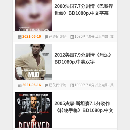
BD1080p.
分
中
2000法国7.7分剧情《巴黎浮
犯
英
世绘》BD1080p.中文字幕
罪
双
剧
字
情
《绕
2000
道/
2021-06-16
已关闭评论
1080P
,
7.0分以上电影
,
其
法
回
国
他
转》
7.7
BD1080p.
分
中
2012美国7.9分剧情《污泥》
剧
文
BD1080p.中英双字
情
字
《巴
幕
黎
浮
2012
世
2021-06-16
已关闭评论
1080P
,
7.0分以上电影
,
其
美
绘》
国
他
BD1080p.
7.9
中
分
文
2005杰森·斯坦森7.1分动作
剧
字
《转轮手枪》BD1080p.中文
情
幕
《污
字幕
泥》
BD1080p.