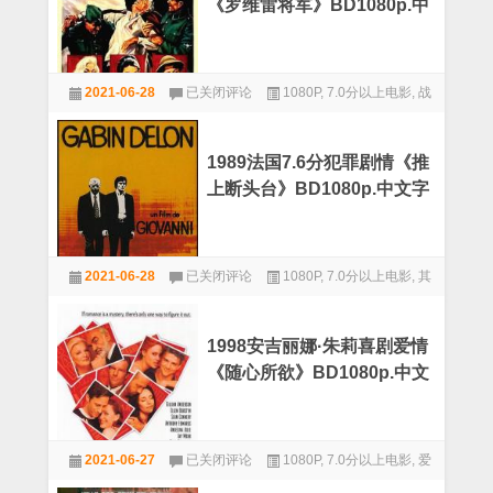
《罗维雷将军》BD1080p.中
历
史
文字幕
剧
情
1959
《茜
2021-06-28
已关闭评论
1080P
,
7.0分以上电影
,
战
意
茜
大
争
公
利
主
8.1
2》
1989法国7.6分犯罪剧情《推
分
BD1080p.
上断头台》BD1080p.中文字
战
中
争
幕
文
剧
字
情
幕
1989
《罗
2021-06-28
已关闭评论
1080P
,
7.0分以上电影
,
其
法
维
国
他
雷
7.6
将
分
军》
1998安吉丽娜·朱莉喜剧爱情
犯
BD1080p.
《随心所欲》BD1080p.中文
罪
中
剧
字幕
文
情
字
《推
幕
1998
上
2021-06-27
已关闭评论
1080P
,
7.0分以上电影
,
爱
安
断
吉
情
头