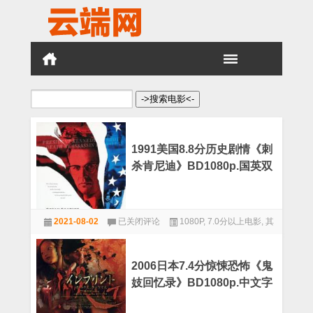
搜
索：
1991美国8.8分历史剧情《刺
杀肯尼迪》BD1080p.国英双
语.中英
1991
2021-08-02
已关闭评论
1080P
,
7.0分以上电影
,
其
美
国
他
8.8
分
2006日本7.4分惊悚恐怖《鬼
历
妓回忆录》BD1080p.中文字
史
剧
幕
情