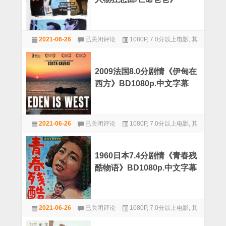
剧
情
BD1080p.中英
《迷
离
1992
劫》
2021-06-26
已关闭评论
1080P
,
7.0分以上电影
,
其
美
BD1080p.
国
他
中
7.5
文
分
字
2009法国8.0分剧情《伊甸在
犯
幕
西方》BD1080p.中文字幕
罪
剧
情
《小
2009
人
2021-06-26
已关闭评论
1080P
,
7.0分以上电影
,
其
法
物
国
他
狂
8.0
想
分
曲/
1960日本7.4分剧情《青春残
剧
亡
酷物语》BD1080p.中文字幕
情
命
《伊
爸
甸
爸》
在
BD1080p.
1960
西
中
2021-06-26
已关闭评论
1080P
,
7.0分以上电影
,
其
日
方》
英
本
他
BD1080p.