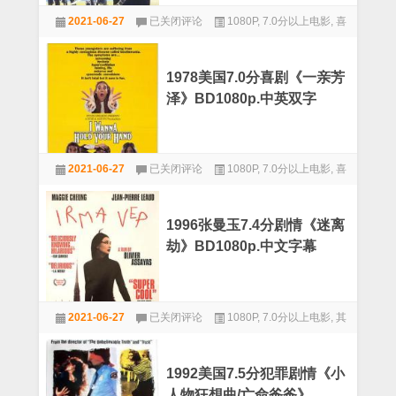
1998
止》
2021-06-27
已关闭评论
1080P
,
7.0分以上电影
,
喜
美
BD1080p.
国
剧
中
7.2
文
分
字
1978美国7.0分喜剧《一亲芳
荒
幕
泽》BD1080p.中英双字
诞
喜
剧
《吉
1978
它
2021-06-27
已关闭评论
1080P
,
7.0分以上电影
,
喜
美
武
国
剧
士》
7.0
BD1080p.
分
中
1996张曼玉7.4分剧情《迷离
喜
文
劫》BD1080p.中文字幕
剧
字
《一
幕
亲
芳
1996
泽》
2021-06-27
已关闭评论
1080P
,
7.0分以上电影
,
其
张
BD1080p.
曼
他
中
玉
英
7.4
双
1992美国7.5分犯罪剧情《小
分
字
人物狂想曲/亡命爸爸》