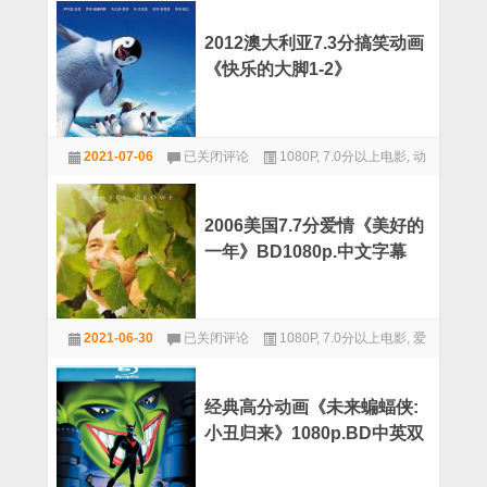
高
作
传
分
奇》
经
BD1080p.
2012澳大利亚7.3分搞笑动画
典
中
《快乐的大脚1-2》
《卧
英
虎
BD1080p.国粤英三语
双
藏
字
龙》
2012
BD
2021-07-06
已关闭评论
1080P
,
7.0分以上电影
,
动
澳
国
大
画
语
利
中
亚
字
2006美国7.7分爱情《美好的
7.3
一年》BD1080p.中文字幕
分
搞
笑
动
2006
画
2021-06-30
已关闭评论
1080P
,
7.0分以上电影
,
爱
美
《快
国
情
乐
7.7
的
分
大
经典高分动画《未来蝙蝠侠:
爱
脚
小丑归来》1080p.BD中英双
情
1-
《美
字
2》
好
BD1080p.