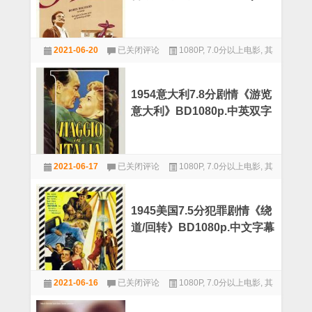
剧
文字幕
英
情
双
《苔
字
1982
藓》
2021-06-20
已关闭评论
1080P
,
7.0分以上电影
,
其
美
BD1080p.
国
他
中
7.3
文
分
字
1954意大利7.8分剧情《游览
励
幕
意大利》BD1080p.中英双字
志
剧
情
《盖
1954
普
2021-06-17
已关闭评论
1080P
,
7.0分以上电影
,
其
意
眼
大
他
中
利
的
7.8
世
1945美国7.5分犯罪剧情《绕
分
界》
道/回转》BD1080p.中文字幕
剧
BD1080p.
情
中
《游
文
览
字
1945
意
幕
2021-06-16
已关闭评论
1080P
,
7.0分以上电影
,
其
美
大
国
他
利》
7.5