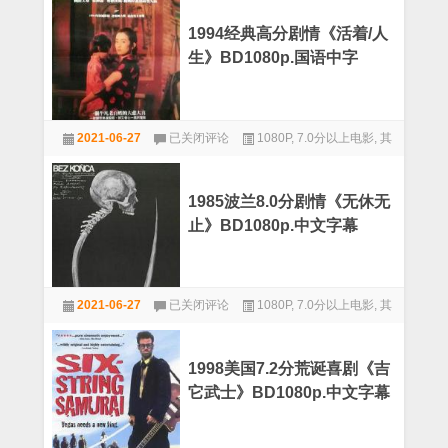
丽
台》
娜
BD1080p.
1994经典高分剧情《活着/人
·
中
生》BD1080p.国语中字
朱
文
莉
字
喜
幕
剧
1994
爱
2021-06-27
已关闭评论
1080P
,
7.0分以上电影
,
其
经
情
典
他
《随
高
心
分
所
1985波兰8.0分剧情《无休无
剧
欲》
止》BD1080p.中文字幕
情
BD1080p.
《活
中
着/
文
人
字
1985
生》
幕
2021-06-27
已关闭评论
1080P
,
7.0分以上电影
,
其
波
BD1080p.
兰
他
国
8.0
语
分
中
1998美国7.2分荒诞喜剧《吉
剧
字
它武士》BD1080p.中文字幕
情
《无
休
无