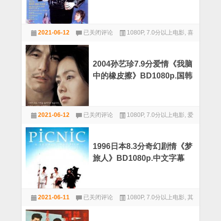
动
语中字
作
片
1982
《中
2021-06-12
已关闭评论
1080P
,
7.0分以上电影
,
喜
经
华
典
剧
英
7.2
雄》
分
BD1080p.
2004孙艺珍7.9分爱情《我脑
奇
国
中的橡皮擦》BD1080p.国韩
幻
粤
喜
双语中字
双
剧
语
片
中
2004
《人
字
2021-06-12
已关闭评论
1080P
,
7.0分以上电影
,
爱
孙
吓
艺
情
人》
珍
BD1080p.
7.9
国
1996日本8.3分奇幻剧情《梦
分
粤
旅人》BD1080p.中文字幕
爱
双
情
语
《我
中
脑
字
1996
中
2021-06-11
已关闭评论
1080P
,
7.0分以上电影
,
其
日
的
本
他
橡
8.3
皮