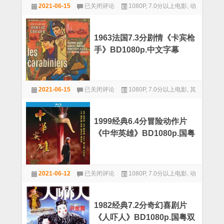
2005
中
2021-06-15
已关闭评论
1080P
,
7.0分以上电影
,
动
杰
英
森
作
双
·
字
斯
1963法国7.3分剧情《卡宾枪
坦
手》BD1080p.中文字幕
森
7.1
分
动
1963
作
2021-06-15
已关闭评论
1080P
,
7.0分以上电影
,
其
法
《转
国
他
轮
7.3
手
分
枪》
1999经典6.4分冒险动作片
剧
BD1080p.
《中华英雄》BD1080p.国粤
情
中
《卡
双语中字
文
宾
字
枪
幕
1999
手》
2021-06-12
已关闭评论
1080P
,
7.0分以上电影
,
动
经
BD1080p.
典
作
中
6.4
文
分
字
1982经典7.2分奇幻喜剧片
冒
幕
《人吓人》BD1080p.国粤双
险