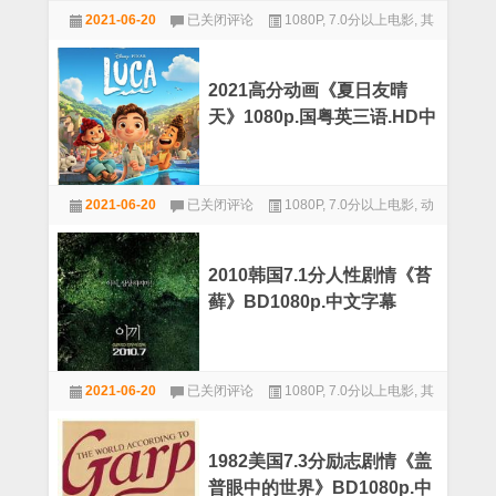
2020
是
2021-06-20
已关闭评论
1080P
,
7.0分以上电影
,
其
高
杀
分
他
人
剧
犯》
情
BD1080p.
2021高分动画《夏日友晴
《困
中
天》1080p.国粤英三语.HD中
在
文
时
英双字
字
间
幕
里
2021
的
2021-06-20
已关闭评论
1080P
,
7.0分以上电影
,
动
高
父
分
画
亲》
动
1080p.BD
画
中
2010韩国7.1分人性剧情《苔
《夏
英
藓》BD1080p.中文字幕
日
双
友
字
晴
天》
2010
1080p.
2021-06-20
已关闭评论
1080P
,
7.0分以上电影
,
其
韩
国
国
他
粤
7.1
英
分
三
1982美国7.3分励志剧情《盖
人
语.HD
普眼中的世界》BD1080p.中
性
中