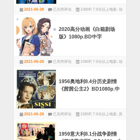
的
国
经
一
粤
2021-06-28
已关闭评论
1080P
,
7.0分以上电影
,
动
典
年》
英
高
画
BD1080p.
三
分
中
语
动
文
2020高分动画《白箱剧场
画
字
版》1080p.BD中字
《未
幕
来
蝙
蝠
2020
侠:
2021-06-28
已关闭评论
1080P
,
7.0分以上电影
,
动
高
小
分
画
丑
动
归
画
来》
1956奥地利8.4分历史剧情
《白
1080p.BD
《茜茜公主2》BD1080p.中
箱
中
剧
文字幕
英
场
双
版》
字
1956
1080p.BD
2021-06-28
已关闭评论
1080P
,
7.0分以上电影
,
其
奥
中
地
他
字
利
8.4
1959意大利8.1分战争剧情
分