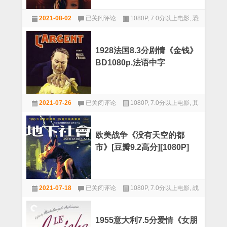
《刺
2006
杀
2021-08-02
已关闭评论
1080P
,
7.0分以上电影
,
恐
日
肯
本
怖
尼
7.4
迪》
分
BD1080p.
1928法国8.3分剧情《金钱》
惊
国
BD1080p.法语中字
悚
英
恐
双
怖
语.
《鬼
中
1928
妓
英
2021-07-26
已关闭评论
1080P
,
7.0分以上电影
,
其
法
回
国
他
忆
8.3
录》
分
BD1080p.
欧美战争《没有天空的都
剧
中
市》[豆瓣9.2高分][1080P]
情
文
《金
字
钱》
幕
BD1080p.
欧
法
2021-07-18
已关闭评论
1080P
,
7.0分以上电影
,
战
美
语
战
争
中
争
字
《没
1955意大利7.5分爱情《女朋
有