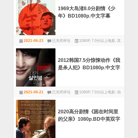
7.4
中
分
文
1969大岛渚8.0分剧情《少
剧
字
年》BD1080p.中文字幕
情
幕
《青
春
残
1969
酷
2021-06-23
已关闭评论
1080P
,
7.0分以上电影
,
其
大
物
岛
他
语》
渚
BD1080p.
8.0
中
2012韩国7.5分惊悚动作《我
分
文
是杀人犯》BD1080p.中文字
剧
字
情
幕
幕
《少
年》
2012
BD1080p.
2021-06-21
已关闭评论
1080P
,
7.0分以上电影
,
动
韩
中
国
作
文
7.5
字
分
幕
2020高分剧情《困在时间里
惊
的父亲》1080p.BD中英双字
悚
动
作
《我