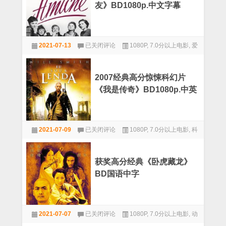
友》BD1080p.中文字幕
天
空
的
都
1955
市》
2021-07-13
已关闭评论
1080P
,
7.0分以上电影
,
爱
意
[豆
大
情
瓣
利
9.2
7.5
高
2007经典高分惊悚科幻片
分
分]
《我是传奇》BD1080p.中英
爱
[1080P]
情
双字
《女
朋
2007
友》
2021-07-09
已关闭评论
1080P
,
7.0分以上电影
,
科
经
BD1080p.
典
幻
中
高
文
分
字
获奖高分经典《卧虎藏龙》
惊
幕
BD国语中字
悚
科
幻
片
获
《我
2021-07-07
已关闭评论
1080P
,
7.0分以上电影
,
动
奖
是