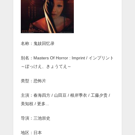
《鬼
妓
回
忆
录》
BD1080p.
中
文
名称：鬼妓回忆录
字
幕
别名：Masters Of Horror : Imprint / インプリント
～ぼっけえ、きょうてえ～
类型：恐怖片
主演：春海四方 / 山田豆 / 根岸季衣 / 工藤夕贵 /
美知枝 / 更多...
导演：三池崇史
地区：日本