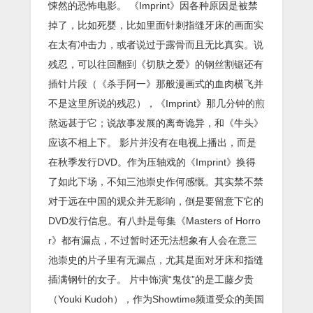
悚然的恐怖电影。 《Imprint》因各种原因是被禁
掉了，比如死婴，比如里面针刺指缝牙床的画面实
在太有冲击力，或者说过于露骨而且无比真实。说
残忍，可以往回翻到《切肤之爱》的钢丝割锯还有
插针片段（《杀手阿一》那般漫画式的血肉横飞并
不是这里所说的残忍），《Imprint》那几分钟的煎
熬远甚于它；说故事发展的离奇诡异，和《牛头》
应该不相上下。 影片并没有在电视上播出，而是
在秋季发行DVD。作为压轴戏的《Imprint》换得
了如此下场，不知三池崇史作何感慨。其实禁不禁
对于远在中国的观众并无影响，倒是要留意下它的
DVD发行信息。有八卦是每集《Masters of Horro
r》都有漏点，不过暂时还无法想象有人会在意三
池崇史的片子里有无漏点，尤其是面对牙床和指缝
插满钢针的女子。 片中饰演“鬼伎”的是工藤夕贵
（Youki Kudoh），作为Showtime频道受众的美国