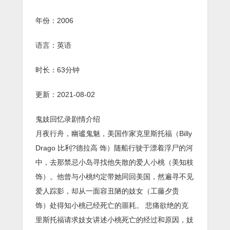
年份：2006
语言：英语
时长：63分钟
更新：2021-08-02
鬼妓回忆录剧情介绍
月夜行舟，幽谧鬼魅，美国作家克里斯托福（Billy
Drago 比利?德拉高 饰）随船行驶于漂着浮尸的河
中，去那禁忌小岛寻找他失散的爱人小桃（美知枝
饰）。他曾与小桃约定带她同回美国，然遍寻不见
爱人踪影，却从一面容丑陋的妓女（工藤夕贵
饰）处得知小桃已经死亡的噩耗。 悲痛欲绝的克
里斯托福请求妓女讲述小桃死亡的经过和原因，妓