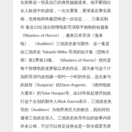
女则将这一切及自己的身世娓娓道来。他不断指出
女人叙述中的虚假，一次次重复，逐渐逼近事实真
相，也将他和终极恐怖进一步拉近…… ◎幕后制
作 集合13位顶尖惊慄电影导演联手炮制的短篇集
《Masters of Horror》，邀来日本导演《鬼来
电》、《Audition》三池祟史参与製作。这一集是
由三池崇史 Takashi Miike 导演的短片集《恐怖大
师》第1季第13集。 《Masters of Horror》绝对是
每个惊慄电影迷梦寐以求的作品，因为参与这个计
划的导演均会拍摄一部约一小时的作品，这次参与
的就有《Suspiria》的Dario Argento、《德州电锯
大屠杀》的Tobe Hooper等。由10年前起便开始执
行这个企划的製作人Mick Garris表示，三池祟史执
导的《Audition》为他带来巨大的衝击，因此特别
邀请三池祟史加入。三池祟史执导作品的故事内容
并未公佈，不过可以肯定这将会是一部令观眾毛骨