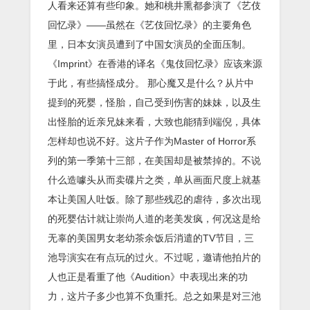
人看来还算有些印象。她和桃井熏都参演了《艺伎
回忆录》——虽然在《艺伎回忆录》的主要角色
里，日本女演员遭到了中国女演员的全面压制。
《Imprint》在香港的译名《鬼伎回忆录》应该来源
于此，有些搞怪成分。 那心魔又是什么？从片中
提到的死婴，怪胎，自己受到伤害的妹妹，以及生
出怪胎的近亲兄妹来看，大致也能猜到端倪，具体
怎样却也说不好。这片子作为Master of Horror系
列的第一季第十三部，在美国却是被禁掉的。不说
什么造噱头从而卖碟片之类，单从画面尺度上就基
本让美国人吐饭。除了那些残忍的虐待，多次出现
的死婴估计就让崇尚人道的老美发疯，何况这是给
无辜的美国男女老幼茶余饭后消遣的TV节目，三
池导演实在有点玩的过火。不过呢，邀请他拍片的
人也正是看重了他《Audition》中表现出来的功
力，这片子多少也算不负重托。总之如果是对三池