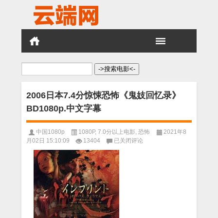
搜
索：
2006日本7.4分惊悚恐怖《鬼妓回忆录》
BD1080p.中文字幕
中国1080p
1080P
,
7.0分以上电影
,
恐怖
2021年8
2006
月02日 15:10:09
13404
已关闭评论
日
本
7.4
分
惊
悚
恐
怖