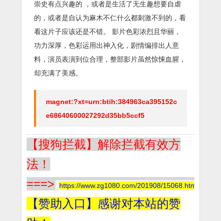
崇史有点兴趣的 ，或者是生活了无生趣想要自虐
的，或者是自认为麻木不仁什么都刺激不到的，看
看这片子应该还是不错。 影片色彩浓烈且华丽，
功力深厚，色彩运用出神入化，剧情编排出人意
料，演员表演到位合理，整部影片虽然惊悚血腥，
却充满了美感。
magnet:?xt=urn:btih:384963ca395152c
e68640600027292d35bb5ccf5
【搜狗拦截】解除拦截有效方
法！
===>
https://www.zg1080.com/201908/15068.html
【赞助入口】感谢对本站的赞