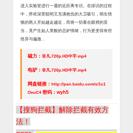
进入实验室进行一週的近距离专访。在採访的过程
中，荞依深受聪明又充满抱负的大卫吸引，萌生情
愫的两人开始越走越近，而将一切看在眼裡的亚
当，竟产生如人类般的忌妒情绪，行为更变得有些
怪异与偏激...
磁力：
非凡.720p.HD中字.mp4
电驴：
非凡.720p.HD中字.mp4
网盘链接：
http://pan.baidu.com/s/1c1
密码：wyh5
OeuC4
【搜狗拦截】解除拦截有效方
法！