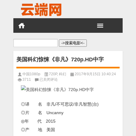
搜
索：
美国科幻惊悚《非凡》720p.HD中字
中国1080p
720P
,
科幻
2017年9月15日 10:40:24
美
3711
已关闭评论
国
科
幻
惊
◎译 名 非凡/不可思议/非凡智慧(台)
悚
《非
◎片 名 Uncanny
凡》
◎年 代 2015
720p.HD
中
◎产 地 美国
字