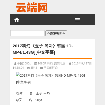
搜
索：
2017科幻《玉子 옥자》韩国HD-
MP4/1.43G][中文字幕]
中国1080p
1080P
,
科幻
,
高清电影
2017年9月17日
2017
14:38:04
3543
已关闭评论
科
幻
《玉
子
옥
자》
◎片 名 玉子 옥자
韩
◎又 名 Okja
国