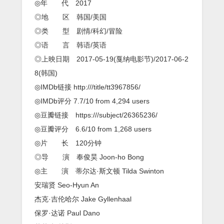
HD-
◎年 代 2017
MP4/1.43G]
◎地 区 韩国/美国
[中
文
◎类 型 剧情/科幻/冒险
字
◎语 言 韩语/英语
幕]
◎上映日期 2017-05-19(戛纳电影节)/2017-06-2
8(韩国)
◎IMDb链接 http:///title/tt3967856/
◎IMDb评分 7.7/10 from 4,294 users
◎豆瓣链接 https:///subject/26365236/
◎豆瓣评分 6.6/10 from 1,268 users
◎片 长 120分钟
◎导 演 奉俊昊 Joon-ho Bong
◎主 演 蒂尔达·斯文顿 Tilda Swinton
安瑞贤 Seo-Hyun An
杰克·吉伦哈尔 Jake Gyllenhaal
保罗·达诺 Paul Dano