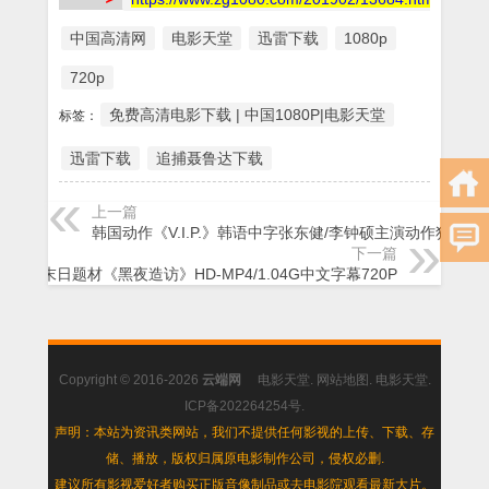
中国高清网
电影天堂
迅雷下载
1080p
720p
免费高清电影下载 | 中国1080P|电影天堂
标签：
迅雷下载
追捕聂鲁达下载
上一篇
韩国动作《V.I.P.》韩语中字张东健/李钟硕主演动作犯罪
下一篇
2017末日题材《黑夜造访》HD-MP4/1.04G中文字幕720P
Copyright © 2016-2026
云端网
电影天堂
.
网站地图
.
电影天堂
.
ICP备202264254号
.
声明：本站为资讯类网站，我们不提供任何影视的上传、下载、存
储、播放，版权归属原电影制作公司，侵权必删.
建议所有影视爱好者购买正版音像制品或去电影院观看最新大片。