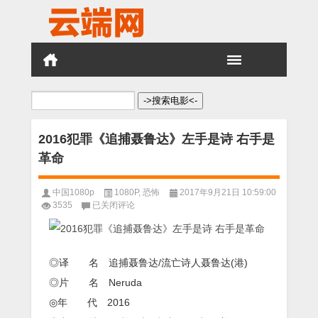
搜
索：
2016犯罪《追捕聂鲁达》左手是诗 右手是
革命
中国1080p
1080P
,
恐怖
2017年9月21日 10:59:00
2016
3535
已关闭评论
犯
罪
《追
捕
◎译 名 追捕聂鲁达/流亡诗人聂鲁达(港)
聂
鲁
◎片 名 Neruda
达》
◎年 代 2016
左