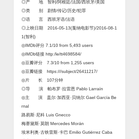
手
◎产 地 智利/阿根廷/法国/西班牙/美国
是
◎类 别 剧情/传记/历史/犯罪
诗
右
◎语 言 西班牙语/法语
手
◎上映日期 2016-05-13(戛纳电影节)/2016-08-1
是
革
1(智利)
命
◎IMDb评分 7.1/10 from 5,493 users
◎IMDb链接 http:/le/tt4698584/
◎豆瓣评分 7.3/10 from 1,255 users
◎豆瓣链接 https:///subject/26411217/
◎片 长 107分钟
◎导 演 帕布罗·拉雷恩 Pablo Larraín
◎主 演 盖尔·加西亚·贝纳尔 Gael García Be
rnal
路易斯·尼科 Luis Gnecco
梅赛黛斯·莫朗 Mercedes Morán
埃米利奥·古铁雷斯·卡巴 Emilio Gutiérrez Caba