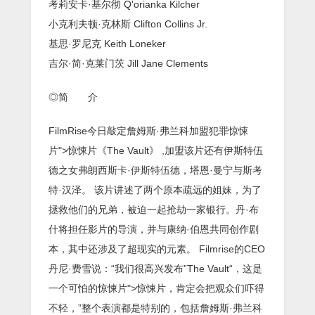
考莉安卡·基尔彻 Q'orianka Kilcher
小克利夫顿·克林斯 Clifton Collins Jr.
基思·罗尼克 Keith Loneker
吉尔·简·克莱门茨 Jill Jane Clements
◎简 介
FilmRise今日敲定詹姆斯·弗兰科加盟犯罪惊悚
片">惊悚片《The Vault》 ,加盟该片还有伊斯特伍
德之女弗朗西斯卡·伊斯特伍德，塔恩·曼宁与斯考
特·汉泽。 该片讲述了两个原本疏远的姐妹，为了
拯救他们的兄弟，被迫一起抢劫一家银行。丹·布
什将担任影片的导演，并与康纳·伯恩共同创作剧
本，其中还涉及了超现实的元素。 Filmrise的CEO
丹尼·费雪说：“我们很高兴发布”The Vault“，这是
一个可怕的惊悚片">惊悚片，肯定会把观众们吓得
不轻，”整个表演都是特别的，包括詹姆斯·弗兰科