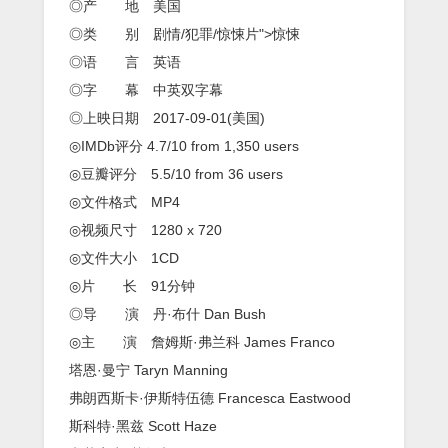
中
◎产 地 美国
英
◎类 别 剧情/犯罪/惊悚片">惊悚
双
字
◎语 言 英语
◎字 幕 中英双字幕
◎上映日期 2017-09-01(美国)
◎IMDb评分 4.7/10 from 1,350 users
◎豆瓣评分 5.5/10 from 36 users
◎文件格式 MP4
◎视频尺寸 1280 x 720
◎文件大小 1CD
◎片 长 91分钟
◎导 演 丹·布什 Dan Bush
◎主 演 詹姆斯·弗兰科 James Franco
塔恩·曼宁 Taryn Manning
弗朗西斯卡·伊斯特伍德 Francesca Eastwood
斯科特·黑兹 Scott Haze