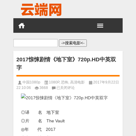
搜
索：
2017惊悚剧情《地下室》720p.HD中英双
字
中国1080p
1080P
,
恐怖
,
高清电影
2017年9月22日
2017
22:10:06
3668
已关闭评论
惊
悚
剧
情
◎译 名 地下室
《地
下
◎片 名 The Vault
室》
◎年 代 2017
720p.HD