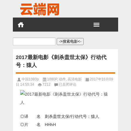
搜
索：
2017最新电影《刺杀盖世太保》行动代
号：猿人
中国1080p
1080P
,
动作
,
高清电影
2017年10月09
2017
日 14:55:34
7212
已关闭评论
最
新
电
影
《刺
杀
◎译 名 刺杀盖世太保/行动代号：猿人
盖
◎片 名 HHhH
世