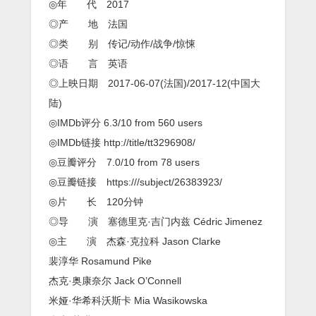
太
◎年 代 2017
保》
◎产 地 法国
行
动
◎类 别 传记/动作/战争/惊悚
代
◎语 言 英语
号：
猿
◎上映日期 2017-06-07(法国)/2017-12(中国大
人
陆)
◎IMDb评分 6.3/10 from 560 users
◎IMDb链接 http://title/tt3296908/
◎豆瓣评分 7.0/10 from 78 users
◎豆瓣链接 https:///subject/26383923/
◎片 长 120分钟
◎导 演 塞德里克·吉门内兹 Cédric Jimenez
◎主 演 杰森·克拉科 Jason Clarke
裴淳华 Rosamund Pike
杰克·奥康奈尔 Jack O’Connell
米娅·华希科沃斯卡 Mia Wasikowska