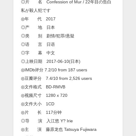
我
◎片 名 Confession of Mur / 22年目の告白
是
私が殺人犯です
杀
人
◎年 代 2017
犯》
◎产 地 日本
BD
中
◎类 别 剧情/犯罪/悬疑
字
◎语 言 日语
1280
高
◎字 幕 中文
清
◎上映日期 2017-06-10(日本)
◎IMDb评分 7.2/10 from 187 users
◎豆瓣评分 7.4/10 from 2,526 users
◎文件格式 BD-RMVB
◎视频尺寸 1280 x 720
◎文件大小 1CD
◎片 长 117分钟
◎导 演 入江悠 Y? Irie
◎主 演 藤原龙也 Tatsuya Fujiwara