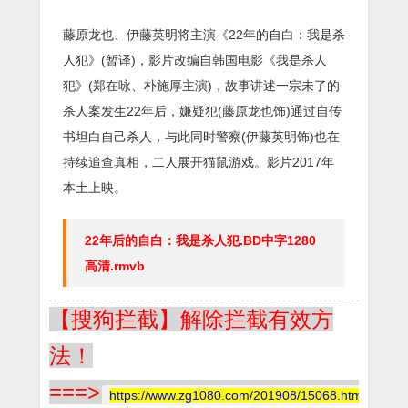
藤原龙也、伊藤英明将主演《22年的自白：我是杀
人犯》(暂译)，影片改编自韩国电影《我是杀人
犯》(郑在咏、朴施厚主演)，故事讲述一宗未了的
杀人案发生22年后，嫌疑犯(藤原龙也饰)通过自传
书坦白自己杀人，与此同时警察(伊藤英明饰)也在
持续追查真相，二人展开猫鼠游戏。影片2017年
本土上映。
22年后的自白：我是杀人犯.BD中字1280
高清.rmvb
【搜狗拦截】解除拦截有效方
法！
===>
https://www.zg1080.com/201908/15068.html