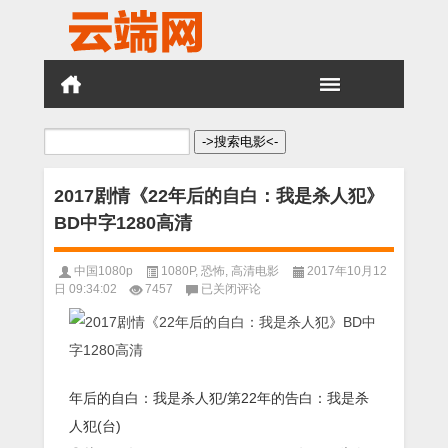
搜
索：
2017剧情《22年后的自白：我是杀人犯》
BD中字1280高清
中国1080p
1080P
,
恐怖
,
高清电影
2017年10月12
2017
日 09:34:02
7457
已关闭评论
剧
情
《22
年
后
的
年后的自白：我是杀人犯/第22年的告白：我是杀
自
人犯(台)
白：