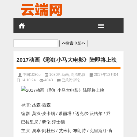
搜
索：
2017动画《彩虹小马大电影》陆即将上映
中国1080p
1080P
,
动画
,
高清电影
2017年12月04
2017
日 14:10:24
4043
已关闭评论
动
画
《彩
虹
导演: 杰森·西森
小
马
编剧: 莫汉·麦卡锡 / 萧丽塔 / 迈克尔·沃格尔 / 乔·
大
巴拉里尼 / 劳伦·浮士德
电
影》
主演: 奥卓·阿杜巴 / 艾米莉·布朗特 / 克里斯汀·肯
陆