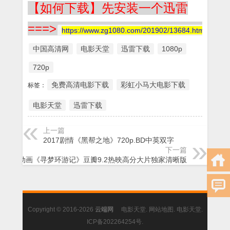
【如何下载】先安装一个迅雷
===>
https://www.zg1080.com/201902/13684.html
中国高清网
电影天堂
迅雷下载
1080p
720p
免费高清电影下载
彩虹小马大电影下载
标签：
电影天堂
迅雷下载
上一篇
2017剧情《黑帮之地》720p.BD中英双字
下一篇
2017动画《寻梦环游记》豆瓣9.2热映高分大片独家清晰版
Copyright © 2016-2026
云端网
电影天堂
.
网站地图
.
电影天堂
.
ICP备202264254号
.