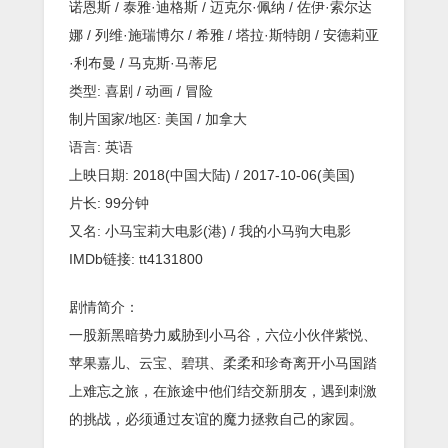
诺恩斯 / 泰雅·迪格斯 / 迈克尔·佩纳 / 佐伊·索尔达
即
将
娜 / 列维·施瑞博尔 / 希雅 / 塔拉·斯特朗 / 安德莉亚
上
·利布曼 / 马克斯·马蒂尼
映
类型: 喜剧 / 动画 / 冒险
制片国家/地区: 美国 / 加拿大
语言: 英语
上映日期: 2018(中国大陆) / 2017-10-06(美国)
片长: 99分钟
又名: 小马宝莉大电影(港) / 我的小马驹大电影
IMDb链接: tt4131800
剧情简介：
一股新黑暗势力威胁到小马谷，六位小伙伴紫悦、
苹果嘉儿、云宝、碧琪、柔柔和珍奇离开小马国踏
上难忘之旅，在旅途中他们结交新朋友，遇到刺激
的挑战，必须通过友谊的魔力拯救自己的家园。