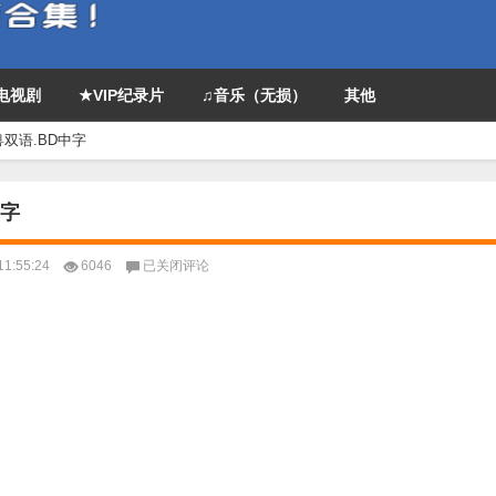
P电视剧
★VIP纪录片
♫音乐（无损）
其他
粤双语.BD中字
中字
2017
1:55:24
6046
已关闭评论
动
画
《虐
杀
器
官》
720p.
日
粤
双
语.BD