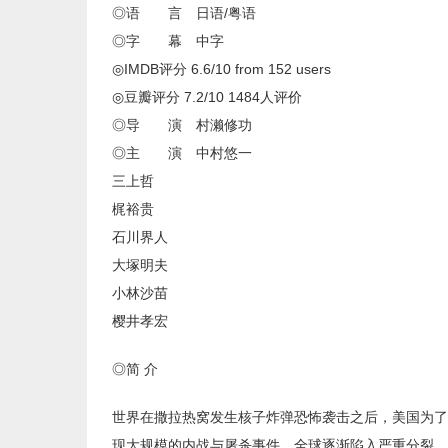
◎语 言 日语/粤语
◎字 幕 中字
◎IMDB评分 6.6/10 from 152 users
◎豆瓣评分 7.2/10 1484人评价
◎导 演 村濑修功
◎主 演 中村悠一
三上哲
梶裕贵
石川界人
大塚明夫
小林沙苗
樱井孝宏
◎简 介
世界在撒拉热窝发生核子炸弹恐怖袭击之后，美国为了
现大规模的内战与屠杀事件，全球逐渐陷入严重分裂。