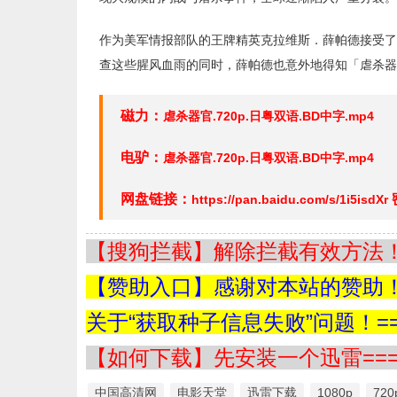
作为美军情报部队的王牌精英克拉维斯．薛帕德接受了
查这些腥风血雨的同时，薛帕德也意外地得知「虐杀器
磁力：
虐杀器官.720p.日粤双语.BD中字.mp4
电驴：
虐杀器官.720p.日粤双语.BD中字.mp4
网盘链接：
https://pan.baidu.com/s/1i5isdXr
【搜狗拦截】解除拦截有效方法！=
【赞助入口】感谢对本站的赞助！=
关于“获取种子信息失败”问题！==
【如何下载】先安装一个迅雷===
中国高清网
电影天堂
迅雷下载
1080p
720