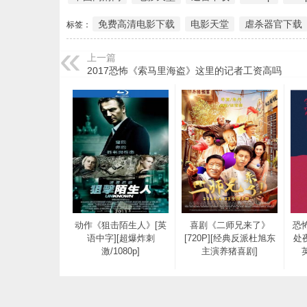
免费高清电影下载
电影天堂
虐杀器官下载
标签：
上一篇
2017恐怖《索马里海盗》这里的记者工资高吗
动作《狙击陌生人》[英
喜剧《二师兄来了》
恐
语中字][超爆炸刺
[720P][经典反派杜旭东
处夜
激/1080p]
主演养猪喜剧]