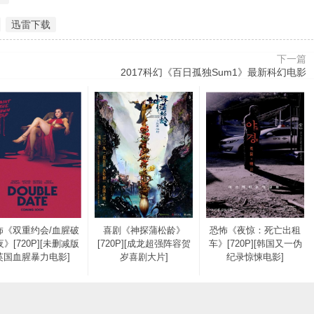
迅雷下载
下一篇
2017科幻《百日孤独Sum1》最新科幻电影
怖《双重约会/血腥破
喜剧《神探蒲松龄》
恐怖《夜惊：死亡出租
》[720P][未删减版
[720P][成龙超强阵容贺
车》[720P][韩国又一伪
英国血腥暴力电影]
岁喜剧大片]
纪录惊悚电影]