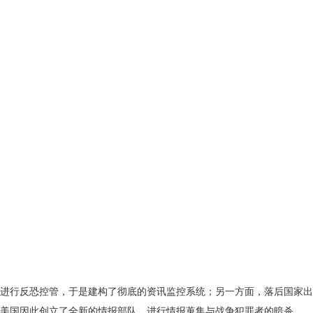
中
字
进行反恐控管，于是建构了彻底的资讯监控系统；另一方面，落后国家出
美国因此创立了全新的情报部队，进行情报蒐集与战争犯罪者的暗杀。