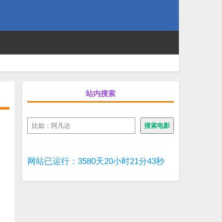
站内搜索
搜
搜索电影
索
网站已运行：3580天20小时21分44秒