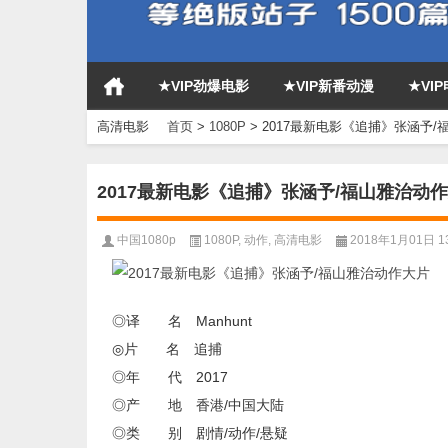
★VIP劲爆电影
★VIP新番动漫
★VI
高清电影
首页
>
1080P
>
2017最新电影《追捕》张涵予/
2017最新电影《追捕》张涵予/福山雅治动
中国1080p
1080P
,
动作
,
高清电影
2018年1月01日 13
◎译 名 Manhunt
◎片 名 追捕
◎年 代 2017
◎产 地 香港/中国大陆
◎类 别 剧情/动作/悬疑