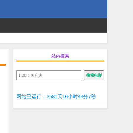
站内搜索
搜
搜索电影
索
网站已运行：3581天16小时48分8秒