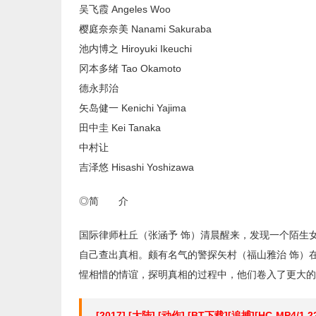
吴飞霞 Angeles Woo
樱庭奈奈美 Nanami Sakuraba
池内博之 Hiroyuki Ikeuchi
冈本多绪 Tao Okamoto
德永邦治
矢岛健一 Kenichi Yajima
田中圭 Kei Tanaka
中村让
吉泽悠 Hisashi Yoshizawa
◎简 介
国际律师杜丘（张涵予 饰）清晨醒来，发现一个陌生
自己查出真相。颇有名气的警探矢村（福山雅治 饰）
惺相惜的情谊，探明真相的过程中，他们卷入了更大的
[2017] [大陆] [动作] [BT下载][追捕][HC-MP4