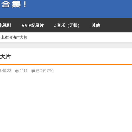
P电视剧
★VIP纪录片
♫音乐（无损）
其他
福山雅治动作大片
作大片
2017
:40:22
4411
已关闭评论
最
新
电
影
《追
捕》
张
涵
予/
福
山