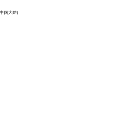
雅
治
4(中国大陆)
动
作
大
片