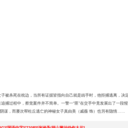
女子被杀死在枕边，当所有证据皆指向自己就是凶手时，他拒捕逃离，决
在追捕过程中，察觉案件并不简单。一警一“匪”在交手中竟发展出了一段惺
阴谋，而屡次帮杜丘逃亡的神秘女子真由美（戚薇 饰）也另有隐情……
/1.22G][国语中字][720P][张涵予/福山雅治动作大片]