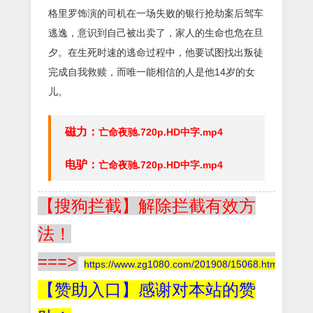
格里罗饰演的司机在一场失败的银行抢劫案后驾车
逃逸，意识到自己被出卖了，家人的生命也危在旦
夕。在生死时速的逃命过程中，他要试图找出叛徒
完成自我救赎，而唯一能相信的人是他14岁的女
儿。
磁力：
亡命夜驰.720p.HD中字.mp4
电驴：
亡命夜驰.720p.HD中字.mp4
【搜狗拦截】解除拦截有效方
法！
===>
https://www.zg1080.com/201908/15068.html
【赞助入口】感谢对本站的赞