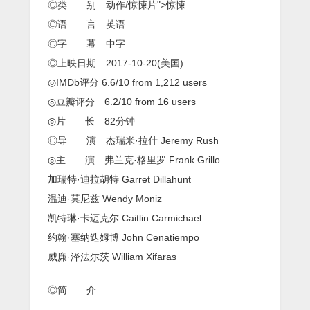
◎类 别 动作/惊悚片">惊悚
字
◎语 言 英语
◎字 幕 中字
◎上映日期 2017-10-20(美国)
◎IMDb评分 6.6/10 from 1,212 users
◎豆瓣评分 6.2/10 from 16 users
◎片 长 82分钟
◎导 演 杰瑞米·拉什 Jeremy Rush
◎主 演 弗兰克·格里罗 Frank Grillo
加瑞特·迪拉胡特 Garret Dillahunt
温迪·莫尼兹 Wendy Moniz
凯特琳·卡迈克尔 Caitlin Carmichael
约翰·塞纳迭姆博 John Cenatiempo
威廉·泽法尔茨 William Xifaras
◎简 介