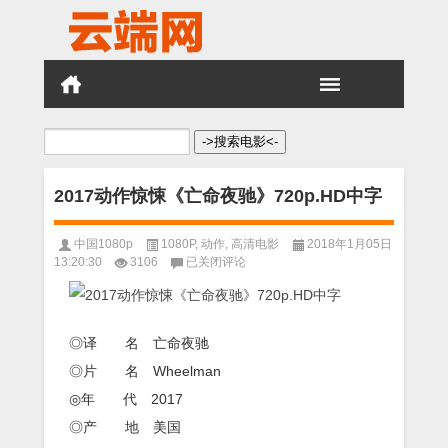
搜
索：
2017动作惊悚《亡命夜驰》720p.HD中字
中国1080p
1080P
,
动作
,
高清电影
2018年1月05日
2017
13:20:30
3106
已关闭评论
动
作
惊
悚
◎译 名 亡命夜驰
《亡
命
◎片 名 Wheelman
夜
◎年 代 2017
驰》
720p.HD
◎产 地 美国
中