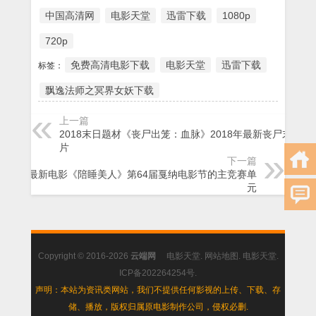
中国高清网
电影天堂
迅雷下载
1080p
720p
免费高清电影下载
电影天堂
迅雷下载
标签：
飘逸法师之冥界女妖下载
上一篇
2018末日题材《丧尸出笼：血脉》2018年最新丧尸末日大
片
下一篇
2018最新电影《陪睡美人》第64届戛纳电影节的主竞赛单
元
Copyright © 2016-2026
云端网
电影天堂
.
网站地图
.
电影天堂
.
ICP备202264254号
.
声明：本站为资讯类网站，我们不提供任何影视的上传、下载、存
储、播放，版权归属原电影制作公司，侵权必删.