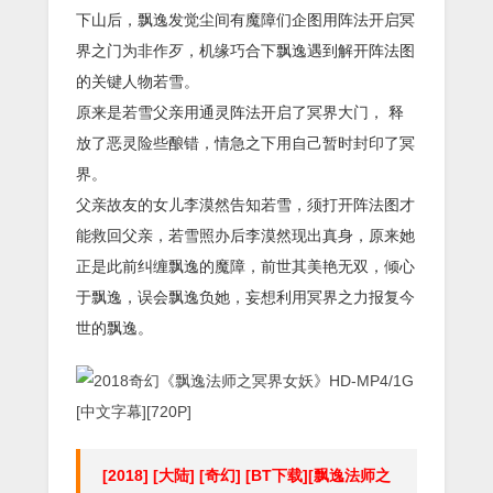
下山后，飘逸发觉尘间有魔障们企图用阵法开启冥
界之门为非作歹，机缘巧合下飘逸遇到解开阵法图
的关键人物若雪。
原来是若雪父亲用通灵阵法开启了冥界大门， 释
放了恶灵险些酿错，情急之下用自己暂时封印了冥
界。
父亲故友的女儿李漠然告知若雪，须打开阵法图才
能救回父亲，若雪照办后李漠然现出真身，原来她
正是此前纠缠飘逸的魔障，前世其美艳无双，倾心
于飘逸，误会飘逸负她，妄想利用冥界之力报复今
世的飘逸。
[2018] [大陆] [奇幻] [BT下载][飘逸法师之