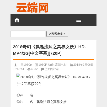
搜
索：
2018奇幻《飘逸法师之冥界女妖》HD-
MP4/1G[中文字幕][720P]
中国1080p
1080P
,
动作
,
高清电影
2018年1月06日
2018
12:43:51
4032
已关闭评论
奇
幻
《飘
逸
法
师
◎译 名
之
◎片 名 飘逸法师之冥界女妖
冥