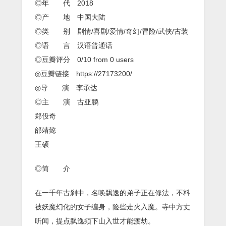
界
◎年 代 2018
女
◎产 地 中国大陆
妖》
HD-
◎类 别 剧情/喜剧/爱情/奇幻/冒险/武侠/古装
MP4/1G[中
◎语 言 汉语普通话
文
字
◎豆瓣评分 0/10 from 0 users
幕]
◎豆瓣链接 https://27173200/
[720P]
◎导 演 李承达
◎主 演 古亚鹏
郑伇奇
邰靖懿
王硕
◎简 介
在一千年古刹中，名唤飘逸的弟子正在修法，不料
被妖魔幻化的女子缠身，险些走火入魔。寺中方丈
听闻，提点飘逸须下山入世才能渡劫。