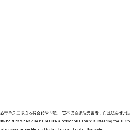
围
的
水
源
热带单身度假胜地将会转瞬即逝。 它不仅会撕裂受害者，而且还会使用
ng turn when guests realize a poisonous shark is infesting the surro
it also uses projectile acid to hunt - in and out of the water.