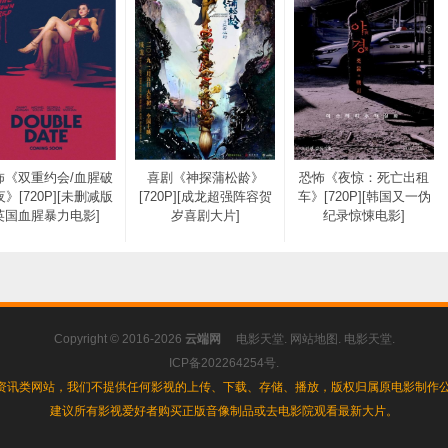
怖《双重约会/血腥破
喜剧《神探蒲松龄》
恐怖《夜惊：死亡出租
》[720P][未删减版
[720P][成龙超强阵容贺
车》[720P][韩国又一伪
英国血腥暴力电影]
岁喜剧大片]
纪录惊悚电影]
Copyright © 2016-2026
云端网
电影天堂
.
网站地图
.
电影天堂
.
ICP备202264254号
.
资讯类网站，我们不提供任何影视的上传、下载、存储、播放，版权归属原电影制作公
建议所有影视爱好者购买正版音像制品或去电影院观看最新大片。