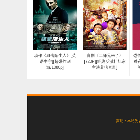
动作《狙击陌生人》[英
喜剧《二师兄来了》
恐
语中字][超爆炸刺
[720P][经典反派杜旭东
处夜
激/1080p]
主演养猪喜剧]
声明：本站为
[门锁][BD-mkv.720p.韩