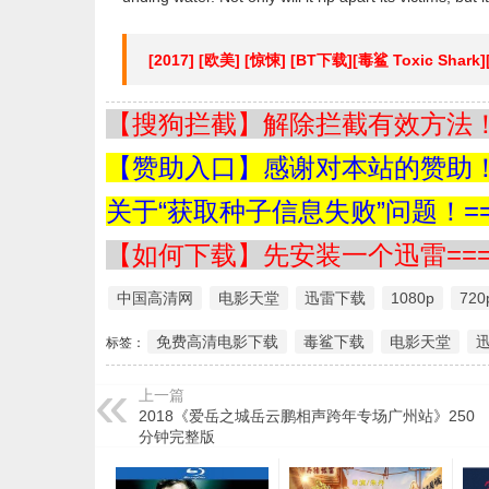
[2017] [欧美] [惊悚] [BT下载][毒鲨 Toxic Shark
【搜狗拦截】解除拦截有效方法！=
【赞助入口】感谢对本站的赞助！=
关于“获取种子信息失败”问题！==
【如何下载】先安装一个迅雷===
中国高清网
电影天堂
迅雷下载
1080p
720
免费高清电影下载
毒鲨下载
电影天堂
标签：
上一篇
2018《爱岳之城岳云鹏相声跨年专场广州站》250
分钟完整版