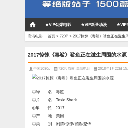
★VIP劲爆电影
★VIP新番动漫
★VI
高清电影
首页
>
720P
>
2017惊悚《毒鲨》鲨鱼正在滋生
2017惊悚《毒鲨》鲨鱼正在滋生周围的水源
中国1080p
720P
,
恐怖
,
高清电影
2018年1月22日 15:
◎译 名 毒鲨
◎片 名 Toxic Shark
◎年 代 2017
◎产 地 美国
◎类 别 剧情/惊悚/冒险/恐怖