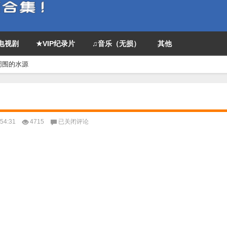
P电视剧
★VIP纪录片
♫音乐（无损）
其他
周围的水源
2017
54:31
4715
已关闭评论
惊
悚
《毒
鲨》
鲨
鱼
正
在
滋
生
周