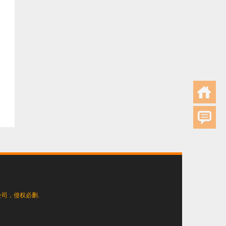
司，侵权必删.