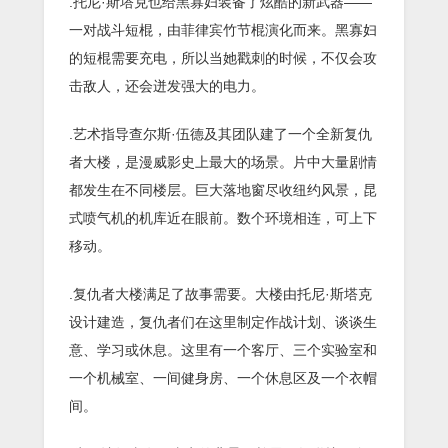
.托尼·斯塔克也给黑寡妇装备了炫酷的新武器——
一对战斗短棍，由菲律宾竹节棍演化而来。黑寡妇
的短棍需要充电，所以当她戳刺的时候，不仅会攻
击敌人，还会迸发强大的电力。
.艺术指导查尔斯·伍德及其团队建了一个全新复仇
者大楼，是漫威影史上最大的场景。片中大量剧情
都发生在不同楼层。巨大落地窗尽收纽约风景，昆
式喷气机的机库近在眼前。数个环境相连，可上下
移动。
.复仇者大楼满足了故事需要。大楼由托尼·斯塔克
设计建造，复仇者们在这里制定作战计划、谈谈生
意、学习或休息。这里有一个客厅、三个实验室和
一个机械室、一间健身房、一个休息区及一个衣帽
间。