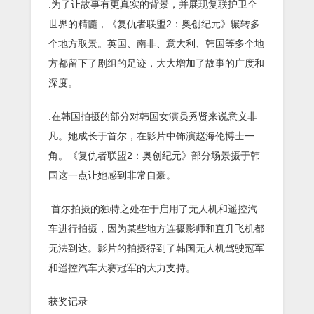
.为了让故事有更真实的背景，并展现复联护卫全
世界的精髓，《复仇者联盟2：奥创纪元》辗转多
个地方取景。英国、南非、意大利、韩国等多个地
方都留下了剧组的足迹，大大增加了故事的广度和
深度。
.在韩国拍摄的部分对韩国女演员秀贤来说意义非
凡。她成长于首尔，在影片中饰演赵海伦博士一
角。《复仇者联盟2：奥创纪元》部分场景摄于韩
国这一点让她感到非常自豪。
.首尔拍摄的独特之处在于启用了无人机和遥控汽
车进行拍摄，因为某些地方连摄影师和直升飞机都
无法到达。影片的拍摄得到了韩国无人机驾驶冠军
和遥控汽车大赛冠军的大力支持。
获奖记录