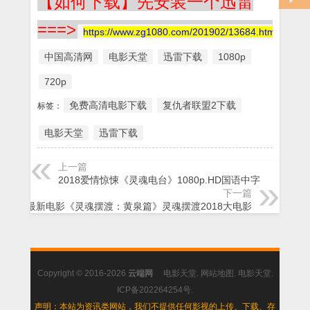
【如何下载】先安装一个迅雷
===>
https://www.zg1080.com/201902/13684.html
中国高清网
电影天堂
迅雷下载
1080p
720p
免费高清电影下载
复仇者联盟2下载
标签：
电影天堂
迅雷下载
上一篇
2018爱情惊悚《灵魂电台》1080p.HD国语中字
下一篇
2018最新电影《灵魂摆渡：黄泉篇》灵魂摆渡2018大电影
Copyright © 2016-2026
云端网
电影天堂
.
网站地图
.
电影天堂
.
ICP备202264254号
.
声明：本站为资讯类网站，我们不提供任何影视的上传、下载、存