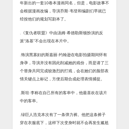
年新出的一套10卷本漫画同名，但是，电影故事不
会根据漫画改编，导演乔斯·韦登和编剧们早就已
经按他们的规划写剧本了。
.《复仇者联盟》中由汤姆·希德勒斯顿扮演的反
派“洛基”不会出现在本片中。
.饰演黑寡妇的斯嘉丽·约翰逊在电影拍摄期间怀有
身孕，导演并没有因此削减她的戏份，而是请了三
个替身共同完成较激烈的打戏，会在她们的脸部表
情关键点上标记，方便后期合成处理表情捕捉。
.斯坦·李称在自己所有的客串中，他最喜欢在该片
中的客串。
.绿巨人浩克本次有了一条弹力裤。他把这条裤子
穿在衣服底下，这样下次变身时就不会再发生尴尬