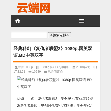
搜
索：
经典科幻《复仇者联盟2》1080p.国英双
语.BD中英双字
中国1080p
1080P
,
科幻
,
经典电影
2018年2月01日
经
17:12:21
10239
已关闭评论
典
科
幻
《复
仇
者
◎译 名 复仇者联盟2：奥创纪元/复仇者联盟
联
2/复仇者联盟：奥创时代/复仇者联盟：奥创年代/
盟