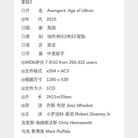
2》
复联2
1080p.
◎片 名 Avengers: Age of Ultron
国
英
◎年 代 2015
双
◎国 家 美国
语.BD
中
◎类 别 动作/科幻/奇幻/冒险
英
◎语 言 英语
双
字
◎字 幕 中英双字
◎IMDb评分 7.9/10 from 260,432 users
◎文件格式 x264 + AC3
◎视频尺寸 1280 x 539
◎文件大小 1CD
◎片 长 2h21m33sec
◎导 演 乔斯·韦登 Joss Whedon
◎主 演 小罗伯特·唐尼 Robert Downey Jr.
克里斯·海姆斯沃斯 Chris Hemsworth
马克·鲁弗洛 Mark Ruffalo