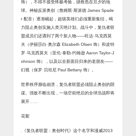
饰），不得不接受终极考验，拯救危在旦夕的地
球。神秘反派奥创（詹姆斯·斯派德 James Spade
r 配音）逐渐崛起，超级英雄们必须重新集结，竭
力阻止奥创实施人类灭绝计划。战斗中，复仇者联
盟成员们还遇到了两个新人物——旺达·马克西莫
夫（伊丽莎白·奥尔森 Elizabeth Olsen 饰）和皮特
罗·马克西莫夫（亚伦·泰勒-约翰逊 Aaron Taylor-J
ohnson 饰），以及以全新面目归来的老朋友——
幻视（保罗·贝坦尼 Paul Bettany 饰）。
世界秩序濒临崩溃，复仇者联盟必须阻止奥创的阴
谋。强敌不断出现，一场空前绝后的全球浩战即将
展开……
花絮
.《复仇者联盟：奥创时代》这个名字和漫威2013