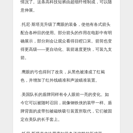
情况了。这条高科技短裤由超细纤维制成，可以随
意伸展。
.托尼·斯塔克升级了鹰眼的装备，使他有各式箭头
配合各种目的使用。部分箭头的作用在电影中有明
确展示，部分则会让观众看得目瞪口呆。箭筒也变
得更高级——更自动化、装箭速度更快，可装九支
箭。
.鹰眼的弓也得到了改良，从黑色被漆成了红褐
色，并增加了红外线瞄准和声波瞄准装置。
.美国队长的盾牌同样有令人眼前一亮的变化。如
今它可以被随时召回，就像钢铁侠的装甲一样。盾
牌背面的皮带扣被磁铁吸引装置所取代，它们被固
定在美队的长手套上。