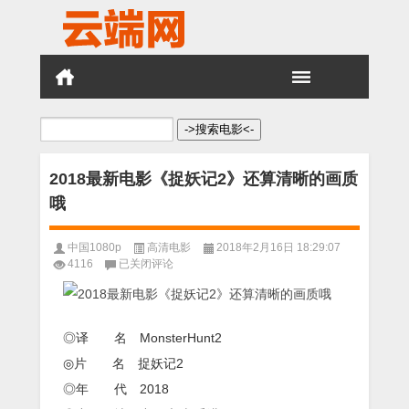
搜
索：
2018最新电影《捉妖记2》还算清晰的画质
哦
中国1080p
高清电影
2018年2月16日 18:29:07
2018
4116
已关闭评论
最
新
电
影
◎译 名 MonsterHunt2
《捉
妖
◎片 名 捉妖记2
记
◎年 代 2018
2》