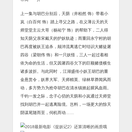
上一集与胡巴分别后，天荫（井柏然 饰）带着小
岚（白百何 饰）踏上寻父之路，在义薄云天的天
师堂堂主云大哥（杨祐宁 饰）的帮助下，二人得
知天荫父亲宋戴天的护妖轨迹；而重回永宁村的胡
巴再度被妖王追杀，颠沛流离逃亡时结识大赌徒屠
四谷（梁朝伟 饰）和一只妖怪，三人一起过着相
依为命的生活，但又因屠四谷欠下的巨额赌债横生
诸多波折。与此同时 ，江湖盛传小妖王胡巴的重
金悬赏令，妖界大军、天师精英、绿林草莽闻风而
动，多方势力为抢夺胡巴在清水镇掀起腥风血雨。
千钧一发之际，念子心切的天荫和小岚通过天师堂
找到胡巴并一起逃离险境。岂料，一场更大的惊天
阴谋尾随而至，伺机而动……