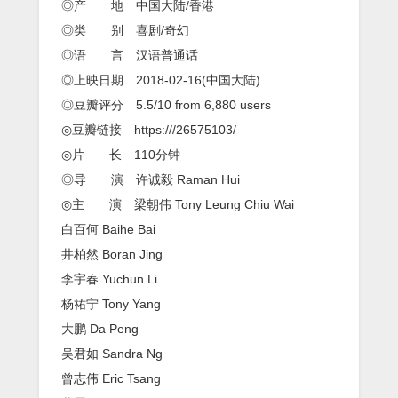
还
◎产 地 中国大陆/香港
算
◎类 别 喜剧/奇幻
清
晰
◎语 言 汉语普通话
的
◎上映日期 2018-02-16(中国大陆)
画
质
◎豆瓣评分 5.5/10 from 6,880 users
哦
◎豆瓣链接 https:///26575103/
◎片 长 110分钟
◎导 演 许诚毅 Raman Hui
◎主 演 梁朝伟 Tony Leung Chiu Wai
白百何 Baihe Bai
井柏然 Boran Jing
李宇春 Yuchun Li
杨祐宁 Tony Yang
大鹏 Da Peng
吴君如 Sandra Ng
曾志伟 Eric Tsang