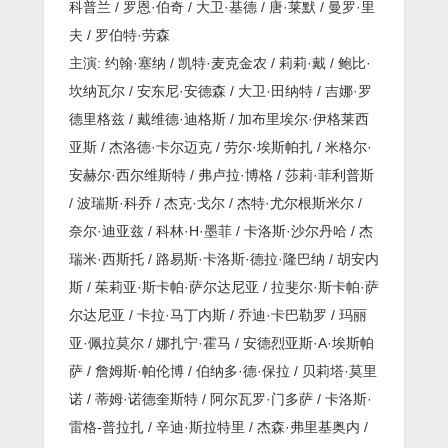
科普兰 / 罗恩·伯奇 / 大卫·基德 / 唐·莱默 / 曼罗·里
夫 / 罗伯特·劳森
主演: 约翰·塞纳 / 凯特·麦克金农 / 莉莉·戴 / 鲍比·
坎纳瓦尔 / 安东尼·安德森 / 大卫·田纳特 / 吉娜·罗
德里格兹 / 戴维德·迪格斯 / 加布里埃尔·伊格莱西
亚斯 / 杰洛德·卡尔迈克 / 劳尔·埃斯帕扎 / 米格尔·
安赫尔·西尔维斯特 / 弗卢拉·博格 / 莎莉·菲利普斯
/ 波瑞斯·科乔 / 杰克·戈尔 / 杰特·尤尔根斯米尔 /
奈尔·迪亚兹 / 科林·H·墨菲 / 卡洛斯·沙尔丹哈 / 杰
瑞米·西斯托 / 路易斯·卡洛斯·德拉·隆巴纳 / 胡安内
斯 / 茱莉亚·斯卡帕·萨尔达尼亚 / 拉斐尔·斯卡帕·萨
尔达尼亚 / 卡拉·马丁内斯 / 乔迪·卡巴勒罗 / 玛丽
亚·佩拉莫尔 / 娜扎宁·霍马 / 安德烈亚斯·A·埃斯帕
萨 / 詹姆斯·帕伦博 / 伯纳多·德·保拉 / 贝莉塔·莫里
诺 / 蒂姆·诺德奎斯特 / 阿尔瓦罗·门多萨 / 卡洛斯·
雷格-普拉扎 / 辛迪·斯拉特里 / 杰森·弗里基奥内 /