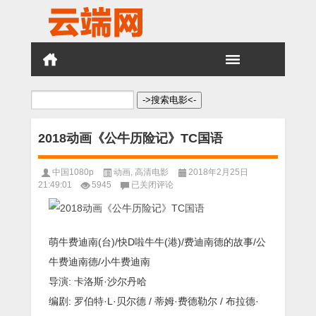
搜
索：
2018动画《公牛历险记》TC国语
中国1080p
动画
,
高清电影
2018年2月25日
2018
21:49:01
5945
已关闭评论
动
画
《公
牛
萌牛费迪南(台)/快D啦牛牛(港)/费迪南德的故事/公
历
险
牛费迪南德/小牛费迪南
记》
导演: 卡洛斯·沙尔丹哈
TC
国
编剧: 罗伯特·L·贝尔德 / 蒂姆·费德勒尔 / 布拉德·
语