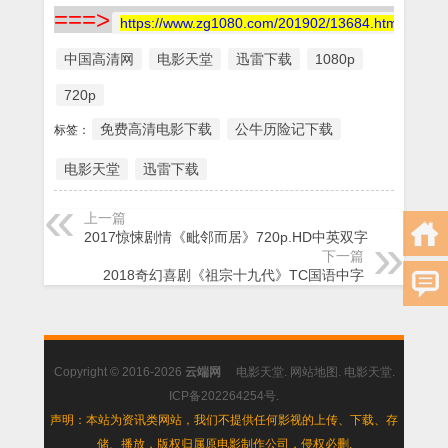
===>
https://www.zg1080.com/201902/13684.html
中国高清网
电影天堂
迅雷下载
1080p
720p
免费高清电影下载
公牛历险记下载
标签：
电影天堂
迅雷下载
上一篇
2017惊悚剧情《毗邻而居》720p.HD中英双字
下一篇
2018奇幻喜剧《祖宗十九代》TC国语中字
Copyright © 2016-2026
云端网
电影天堂
.
网站地图
.
电影天堂
.
ICP备202264254号
.
声明：本站为资讯类网站，我们不提供任何影视的上传、下载、存
储、播放，版权归属原电影制作公司，侵权必删.