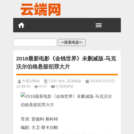
搜
索：
2018最新电影《金钱世界》未删减版-马克
沃尔伯格悬疑犯罪大片
中国1080p
720P
,
动作
,
高清电影
2018年3月25日
2018
14:48:56
4747
已关闭评论
最
新
电
影
《金
钱
导演: 雷德利·斯科特
世
编剧: 大卫·斯卡尔帕
界》