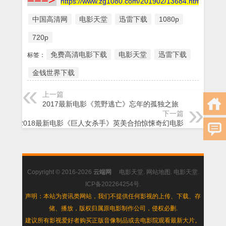
https://www.zg1080.com/201902/13684.html
中国高清网
电影天堂
迅雷下载
1080p
720p
免费高清电影下载
电影天堂
迅雷下载
标签：
金钱世界下载
上一篇
2017最新电影《荒野逃亡》忘年的孤独之旅
下一篇
2018最新电影《巨人女杀手》英美合拍惊悚奇幻电影
Copyright © 2016-2026
云端网
电影天堂
.
网站地图
.
电影天堂
.
ICP备202264254号
.
声明：本站为资讯类网站，我们不提供任何影视的上传、下载、存
储、播放，版权归属原电影制作公司，侵权必删.
建议所有影视爱好者购买正版音像制品或去电影院观看最新大片。