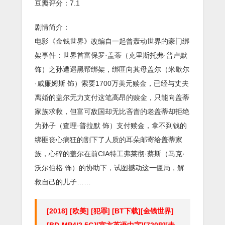
豆瓣评分：7.1
剧情简介：
电影《金钱世界》改编自一起曾轰动世界的豪门绑
架事件：世界首富保罗·盖蒂（克里斯托弗·普卢默
饰）之孙遭遇黑帮绑架，绑匪向其母盖尔（米歇尔
·威廉姆斯 饰）索要1700万美元赎金，已经与丈夫
离婚的盖尔无力支付这笔高昂的赎金，只能向盖蒂
家族求救，但富可敌国却无比吝啬的老盖蒂却拒绝
为孙子（查理·普拉默 饰）支付赎金，拿不到钱的
绑匪丧心病狂的割下了人质的耳朵邮寄给盖蒂家
族，心碎的盖尔在前CIA特工弗莱彻·蔡斯（马克·
沃尔伯格 饰）的协助下，试图撼动这一僵局，解
救自己的儿子……
[2018] [欧美] [犯罪] [BT下载][金钱世界]
[BD-MP4/2.5G][官方英语中字][720P][未