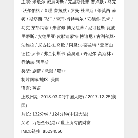
未
主演: 米歇尔·威廉姆斯 / 克里斯托弗·普卢默 / 马克
删
·沃尔伯格 / 查理·普拉默 / 罗曼·杜里斯 / 蒂莫西·赫
减
版-
顿 / 斯塔西·马汀 / 查理·肖特韦尔 / 安德鲁·巴肯 /
马
马克·莱昂纳蒂 / 朱塞佩·博尼法蒂 / 尼可拉斯·瓦波
克
沃
里蒂斯 / 安德里亚·皮耶迪蒙特·博迪尼 / 古列尔莫·
尔
法维拉 / 尼古拉·迪奇欧 / 阿黛尔·蒂兰特 / 亚历山
伯
格
德拉·罗卡 / 弗兰切斯卡·茵奥迪 / 丹尼尔·高斯林 /
悬
疑
乔纳森·阿里斯
犯
类型: 剧情 / 悬疑 / 犯罪
罪
大
制片国家/地区: 美国
片
语言: 英语
上映日期: 2018-03-02(中国大陆) / 2017-12-25(美
国)
片长: 132分钟 / 124分钟(中国大陆)
又名: 万恶金钱(港) / 世上所有的财富
IMDb链接: tt5294550