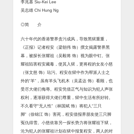
李兆基 Siu-Kei Lee
吴志雄 Chi Hung Ng
◎简 介
六十年代的香港警界贪污成风，导致黑狱重重，
《正报》记者程安（梁朝伟 饰）撰文揭露警界黑
幕，被探长张耀祖（吴毅将 饰）视为眼中钉。张
耀祖陷害程安藏毒，使其入狱，更将程的女友小慈
（张文慈 饰）玷污。程安在狱中作为帮派人士之
外的“羊”，虽有羊头飞机木（吴孟达 饰）看顾，也
受尽大佬们侮辱。程安凭借正气与知识为犯人声张
权利，逐渐获得大佬们尊重，狱中生活有所好转。
不久看守“无人性”（林国斌 饰）将犯人“三只
脚”（徐锦江 饰）害死，程安借报界朋友使三只脚
冤仇得雪。小慈依靠另一探长势力将张耀祖下狱，
沦为犯人的张耀祖计划在狱中报复程安，两人的对