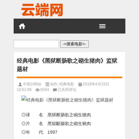
搜
索：
经典电影《黑狱断肠歌之砌生猪肉》监狱
题材
中国1080p
动作
,
经典电影
2018年4月15日
经
10:51:06
9204
已关闭评论
典
电
影
《黑
◎译 名 黑狱断肠歌之砌生猪肉
狱
断
◎片 名 黑獄斷腸歌之砌生豬肉
肠
◎年 代 1997
歌