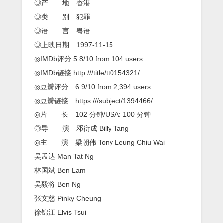
之
◎产 地 香港
砌
◎类 别 犯罪
生
猪
◎语 言 粤语
肉》
◎上映日期 1997-11-15
监
狱
◎IMDb评分 5.8/10 from 104 users
题
◎IMDb链接 http:///title/tt0154321/
材
◎豆瓣评分 6.9/10 from 2,394 users
◎豆瓣链接 https:///subject/1394466/
◎片 长 102 分钟/USA: 100 分钟
◎导 演 邓衍成 Billy Tang
◎主 演 梁朝伟 Tony Leung Chiu Wai
吴孟达 Man Tat Ng
林国斌 Ben Lam
吴毅将 Ben Ng
张文慈 Pinky Cheung
徐锦江 Elvis Tsui