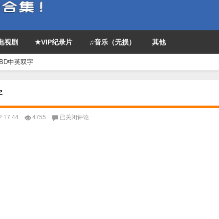
P电视剧
★VIP纪录片
♫音乐（无损）
其他
.BD中英双字
字
2018
:17:44
4755
已关闭评论
动
画
《忍
者
蝙
蝠
侠》
1080p.BD
中
英
双