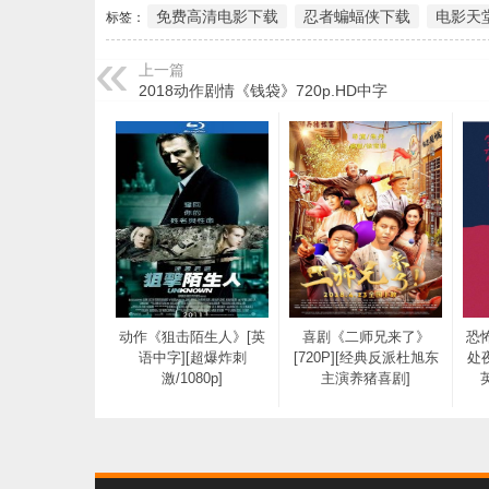
免费高清电影下载
忍者蝙蝠侠下载
电影天
标签：
上一篇
2018动作剧情《钱袋》720p.HD中字
动作《狙击陌生人》[英
喜剧《二师兄来了》
恐
语中字][超爆炸刺
[720P][经典反派杜旭东
处夜
激/1080p]
主演养猪喜剧]