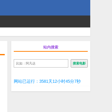
站内搜索
搜
搜索电影
索
网站已运行：3581天12小时45分8秒