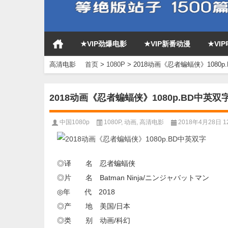
★VIP劲爆电影
★VIP新番动漫
★VI
高清电影
首页
>
1080P
>
2018动画《忍者蝙蝠侠》1080p
2018动画《忍者蝙蝠侠》1080p.BD中英双
中国1080p
1080P
,
动画
,
高清电影
2018年4月28日 12
◎译 名 忍者蝙蝠侠
◎片 名 Batman Ninja/ニンジャバットマン
◎年 代 2018
◎产 地 美国/日本
◎类 别 动画/科幻