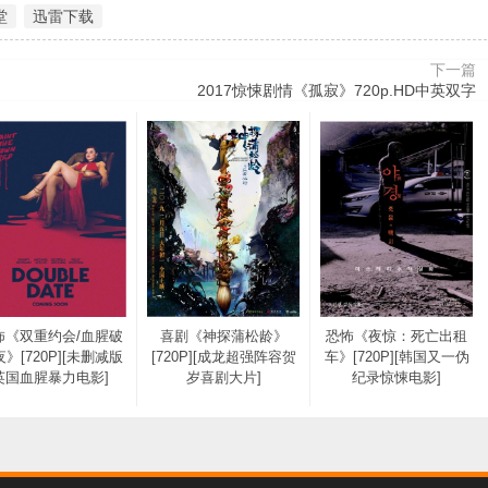
堂
迅雷下载
下一篇
2017惊悚剧情《孤寂》720p.HD中英双字
怖《双重约会/血腥破
喜剧《神探蒲松龄》
恐怖《夜惊：死亡出租
》[720P][未删减版
[720P][成龙超强阵容贺
车》[720P][韩国又一伪
英国血腥暴力电影]
岁喜剧大片]
纪录惊悚电影]