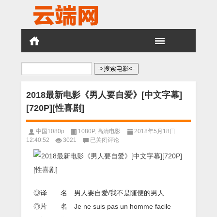
搜
索：
2018最新电影《男人要自爱》[中文字幕]
[720P][性喜剧]
中国1080p
1080P
,
高清电影
2018年5月18日
2018
12:40:52
3021
已关闭评论
最
新
电
影
《男
人
◎译 名 男人要自爱/我不是随便的男人
要
◎片 名 Je ne suis pas un homme facile
自