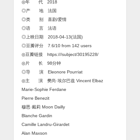
爱》
◎年 代 2018
[中
◎产 地 法国
文
字
◎类 别 喜剧/爱情
幕]
◎语 言 法语
[720P]
[性
◎上映日期 2018-04-13(法国)
喜
◎豆瓣评分 7.6/10 from 142 users
剧]
◎豆瓣链接 https:///subject/30195228/
◎片 长 98分钟
◎导 演 Eleonore Pourriat
◎主 演 樊尚·埃尔巴兹 Vincent Elbaz
Marie-Sophie Ferdane
Pierre Benezit
穆恩·戴莉 Moon Dailly
Blanche Gardin
Camille Landru-Girardet
Alan Maxson