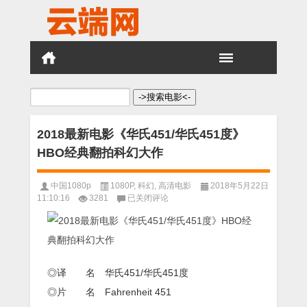
搜
索：
2018最新电影《华氏451/华氏451度》
HBO经典翻拍科幻大作
中国1080p
1080P
,
科幻
,
高清电影
2018年5月22日
2018
11:10:16
3281
已关闭评论
最
新
电
影
《华
氏
◎译 名 华氏451/华氏451度
451/
◎片 名 Fahrenheit 451
华