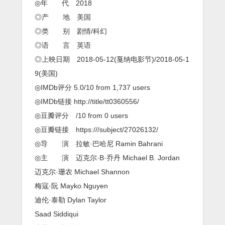
氏
◎年 代 2018
451
◎产 地 美国
度》
HBO
◎类 别 剧情/科幻
经
◎语 言 英语
典
翻
◎上映日期 2018-05-12(戛纳电影节)/2018-05-1
拍
9(美国)
科
幻
◎IMDb评分 5.0/10 from 1,737 users
大
作
◎IMDb链接 http://title/tt0360556/
◎豆瓣评分 /10 from 0 users
◎豆瓣链接 https:///subject/27026132/
◎导 演 拉敏·巴哈尼 Ramin Bahrani
◎主 演 迈克尔·B·乔丹 Michael B. Jordan
迈克尔·珊农 Michael Shannon
梅寇·阮 Mayko Nguyen
迪伦·泰勒 Dylan Taylor
Saad Siddiqui