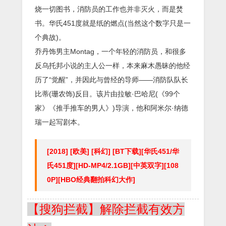
烧一切图书，消防员的工作也并非灭火，而是焚
书。华氏451度就是纸的燃点(当然这个数字只是一
个典故)。
乔丹饰男主Montag，一个年轻的消防员，和很多
反乌托邦小说的主人公一样，本来麻木愚昧的他经
历了“觉醒”，并因此与曾经的导师——消防队队长
比蒂(珊农饰)反目。该片由拉敏·巴哈尼(《99个
家》《推手推车的男人》)导演，他和阿米尔·纳德
瑞一起写剧本。
[2018] [欧美] [科幻] [BT下载][华氏451/华
氏451度][HD-MP4/2.1GB][中英双字][108
0P][HBO经典翻拍科幻大作]
【搜狗拦截】解除拦截有效方