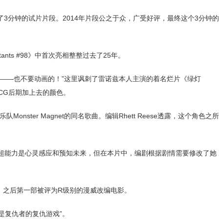
了3分钟的试片片段。2014年片段公之于众，广受好评，最终这个3分钟的
ants #98》中首次亮相整整过去了25年。
的——也不要动画的！”这里讽刺了雷诺兹本人主演的着名烂片《绿灯
CG后期加上去的颜色。
国摇滚乐队Monster Magnet的同名歌曲。编辑Rhett Reese透露，这个角色之所
head拥有的超能力是心灵感应和预知未来，但在本片中，编剧根据剧情需要修改了她
008）之后第一部被评为R级别的漫威改编电影。
都是复仇者的复仇游戏”。