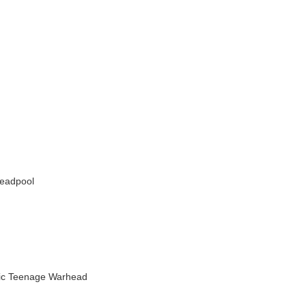
双
字
adpool
c Teenage Warhead