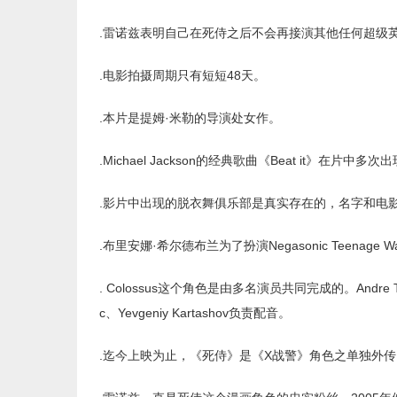
.雷诺兹表明自己在死侍之后不会再接演其他任何超级
.电影拍摄周期只有短短48天。
.本片是提姆·米勒的导演处女作。
.Michael Jackson的经典歌曲《Beat it》在片中多次
.影片中出现的脱衣舞俱乐部是真实存在的，名字和电影里一
.布里安娜·希尔德布兰为了扮演Negasonic Teenage
. Colossus这个角色是由多名演员共同完成的。Andre Tri
c、Yevgeniy Kartashov负责配音。
.迄今上映为止，《死侍》是《X战警》角色之单独外传电影中唯