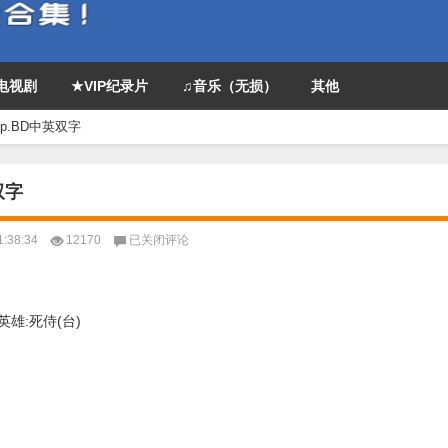
P电视剧
★VIP纪录片
♫音乐（无损）
其他
p.BD中英双字
双字
2016
:38:34
12170
已关闭评论
高
分
动
作
雄:死侍(台)
大
片
《死
侍》
1080p.BD
中
英