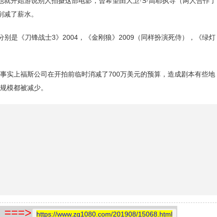
年他就开始游说别人拍摄这部电影，曾希望由大卫·S·高耶执导（两人合作了
削减了薪水。
别是《刀锋战士3》2004，《金刚狼》2009（同样扮演死侍），《绿灯
，事实上福斯公司在开拍前临时消减了700万美元的预算，造成剧本有些地
规模都被减少。
==>
https://www.zg1080.com/201908/15068.html