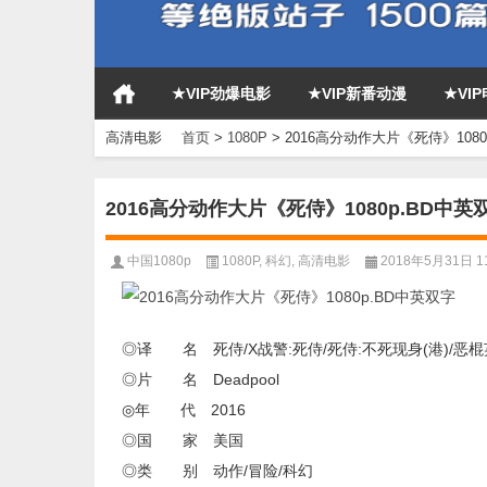
★VIP劲爆电影
★VIP新番动漫
★VI
高清电影
首页
>
1080P
>
2016高分动作大片《死侍》1080
2016高分动作大片《死侍》1080p.BD中英
中国1080p
1080P
,
科幻
,
高清电影
2018年5月31日 11
◎译 名 死侍/X战警:死侍/死侍:不死现身(港)/恶棍英
◎片 名 Deadpool
◎年 代 2016
◎国 家 美国
◎类 别 动作/冒险/科幻