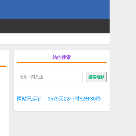
站内搜索
搜
搜索电影
索
网站已运行：3579天22小时52分31秒