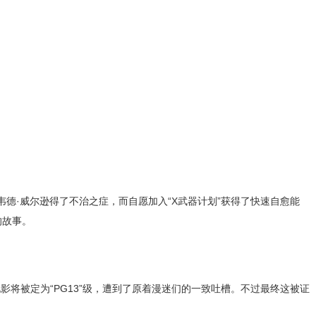
德·威尔逊得了不治之症，而自愿加入“X武器计划”获得了快速自愈能
的故事。
》电影将被定为“PG13”级，遭到了原着漫迷们的一致吐槽。不过最终这被证