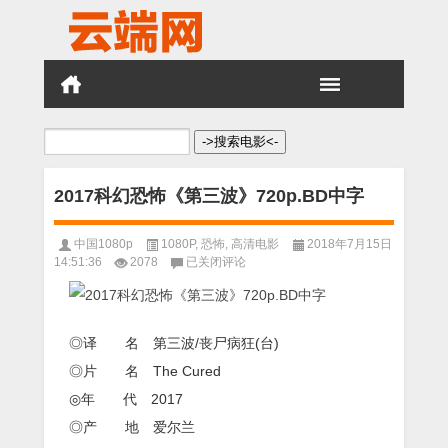
搜
索：
2017科幻恐怖《第三波》720p.BD中字
中国1080p
1080P
,
恐怖
,
高清电影
2018年7月15日
2017
14:51:36
2078
已关闭评论
科
幻
恐
怖
◎译 名 第三波/丧尸病狂(台)
《第
三
◎片 名 The Cured
波》
◎年 代 2017
720p.BD
中
◎产 地 爱尔兰
字