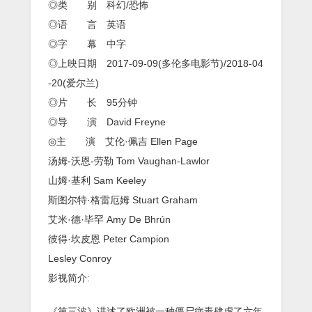
◎类 别 科幻/恐怖
◎语 言 英语
◎字 幕 中字
◎上映日期 2017-09-09(多伦多电影节)/2018-04
-20(爱尔兰)
◎片 长 95分钟
◎导 演 David Freyne
◎主 演 艾伦·佩吉 Ellen Page
汤姆-沃恩-劳勒 Tom Vaughan-Lawlor
山姆·基利 Sam Keeley
斯图尔特·格雷厄姆 Stuart Graham
艾米·德·毕罕 Amy De Bhrún
彼得·坎皮恩 Peter Campion
Lesley Conroy
影视简介:
《第三波》讲述了欧洲被一种僵尸病毒肆虐了六年