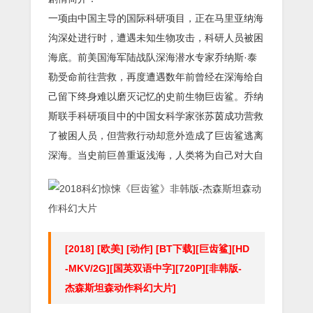
一项由中国主导的国际科研项目，正在马里亚纳海
沟深处进行时，遭遇未知生物攻击，科研人员被困
海底。前美国海军陆战队深海潜水专家乔纳斯·泰
勒受命前往营救，再度遭遇数年前曾经在深海给自
己留下终身难以磨灭记忆的史前生物巨齿鲨。乔纳
斯联手科研项目中的中国女科学家张苏茵成功营救
了被困人员，但营救行动却意外造成了巨齿鲨逃离
深海。当史前巨兽重返浅海，人类将为自己对大自
[2018] [欧美] [动作] [BT下载][巨齿鲨][HD
-MKV/2G][国英双语中字][720P][非韩版-
杰森斯坦森动作科幻大片]