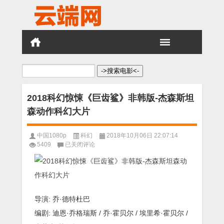
搜
索：
2018科幻惊悚《巨齿鲨》非韩版-杰森斯坦
森动作科幻大片
中国1080p
科幻
2018年10月06日 22:07:14
2018
5409
已关闭评论
科
幻
惊
悚
《巨
齿
导演: 乔·德特杜巴
鲨》
编剧: 迪恩·乔格瑞斯 / 乔·霍贝尔 / 埃里希·霍贝尔 /
非