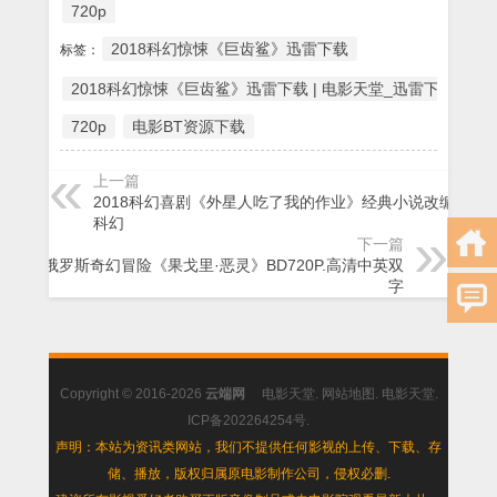
720p
2018科幻惊悚《巨齿鲨》迅雷下载
标签：
2018科幻惊悚《巨齿鲨》迅雷下载 | 电影天堂_迅雷下载_最新高
720p
电影BT资源下载
上一篇
2018科幻喜剧《外星人吃了我的作业》经典小说改编喜剧
科幻
下一篇
2018俄罗斯奇幻冒险《果戈里·恶灵》BD720P.高清中英双
字
Copyright © 2016-2026
云端网
电影天堂
.
网站地图
.
电影天堂
.
ICP备202264254号
.
声明：本站为资讯类网站，我们不提供任何影视的上传、下载、存
储、播放，版权归属原电影制作公司，侵权必删.