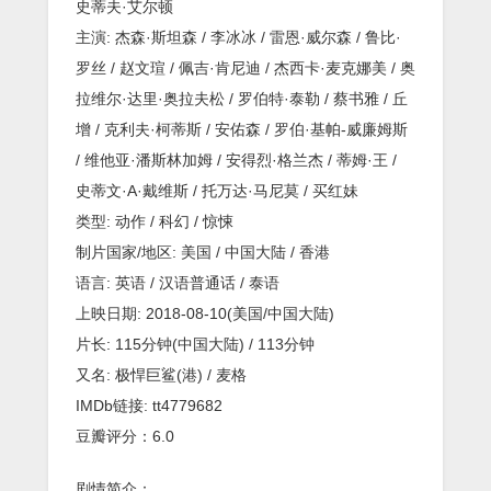
韩
史蒂夫·艾尔顿
版-
主演: 杰森·斯坦森 / 李冰冰 / 雷恩·威尔森 / 鲁比·
杰
森
罗丝 / 赵文瑄 / 佩吉·肯尼迪 / 杰西卡·麦克娜美 / 奥
斯
拉维尔·达里·奥拉夫松 / 罗伯特·泰勒 / 蔡书雅 / 丘
坦
森
增 / 克利夫·柯蒂斯 / 安佑森 / 罗伯·基帕-威廉姆斯
动
/ 维他亚·潘斯林加姆 / 安得烈·格兰杰 / 蒂姆·王 /
作
科
史蒂文·A·戴维斯 / 托万达·马尼莫 / 买红妹
幻
大
类型: 动作 / 科幻 / 惊悚
片
制片国家/地区: 美国 / 中国大陆 / 香港
语言: 英语 / 汉语普通话 / 泰语
上映日期: 2018-08-10(美国/中国大陆)
片长: 115分钟(中国大陆) / 113分钟
又名: 极悍巨鲨(港) / 麦格
IMDb链接: tt4779682
豆瓣评分：6.0
剧情简介：