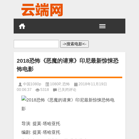
搜
索：
2018恐怖《恶魔的请柬》印尼最新惊悚恐
怖电影
中国1080p
1080P
,
恐怖
2018年11月19日
2018
00:06:37
5318
已关闭评论
恐
怖
《恶
魔
的
请
导演: 提莫·塔哈亚托
柬》
编剧: 提莫·塔哈亚托
印