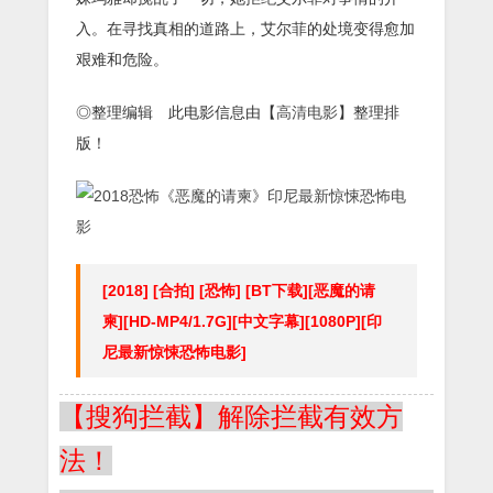
入。在寻找真相的道路上，艾尔菲的处境变得愈加
艰难和危险。
◎整理编辑 此电影信息由【
高清电影
】整理排
版！
[2018] [合拍] [恐怖] [BT下载][恶魔的请
柬][HD-MP4/1.7G][中文字幕][1080P][印
尼最新惊悚恐怖电影]
【搜狗拦截】解除拦截有效方
法！