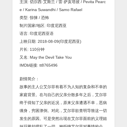
尼
主演: 切尔西·艾斯兰 / 雷·萨亥塔彼 / Pevita Pearc
最
e / Karina Suwandhi / Samo Rafael
新
惊
类型: 惊悚 / 恐怖
悚
制片国家/地区: 印度尼西亚
恐
怖
语言: 印度尼西亚语
电
上映日期: 2018-08-09(印度尼西亚)
影
片长: 110分钟
又名: May the Devil Take You
IMDb链接: tt8765496
剧情简介：
故事的主人公艾尔菲有着不为人知的复杂和不幸的
家庭背景。在与自己的父亲分散多年之后，艾尔菲
终于得知了父亲的近况，原来父亲遭遇不幸，恶病
缠身，穷困潦倒。对此，艾尔菲欲查明导致这一切
发生的原因。可是突然出现在艾尔菲面前的义理姐
妹玛雅却搅乱了一切，她拒绝艾尔菲对事情的介