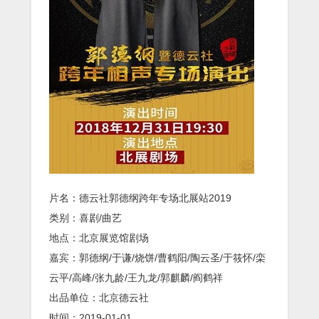
跨
年
专
场
北
展
站
2019》
[720P]
[郭
德
纲
2019
跨
年]
片名：德云社郭德纲跨年专场北展站2019
类别：喜剧/曲艺
地点：北京展览馆剧场
嘉宾：郭德纲/于谦/烧饼/曹鹤阳/陶云圣/于筱怀/栾
云平/高峰/张九龄/王九龙/郭麒麟/阎鹤祥
出品单位：北京德云社
时间：2019-01-01