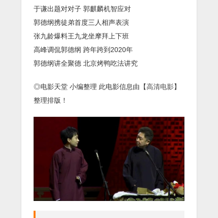
于谦出题对对子 郭麒麟机智应对
郭德纲携徒弟首度三人相声表演
张九龄爆料王九龙坐摩拜上下班
高峰调侃郭德纲 跨年跨到2020年
郭德纲讲全聚德 北京烤鸭吃法讲究
◎电影天堂 小编整理 此电影信息由【
高清电影
】
整理排版！