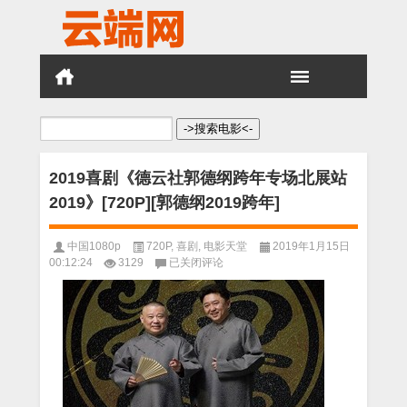
搜
索：
2019喜剧《德云社郭德纲跨年专场北展站
2019》[720P][郭德纲2019跨年]
中国1080p
720P
,
喜剧
,
电影天堂
2019年1月15日
2019
00:12:24
3129
已关闭评论
喜
剧
《德
云
社
郭
德
纲