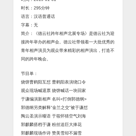
时长：295分钟
语言：汉语普通话
字幕：无
简介：《德云社跨年相声北展专场》是德云社为迎
接跨年举办的相声会。德云社带领着一大批优秀的
青年相声演员为观众带来精彩的相声演出，打造不
同的跨年晚会。
节目单：
烧饼曹鹤阳互怼 曹鹤阳表演绕口令
观众现场喊退票 烧饼喊话一块回家
于谦编演新相声 名叫<打倒郭德纲>
郭德纲另类解释"金兰之交"被于谦怼
陶云圣演示哑语 于筱怀猜空气刘海
郭麒麟搭档于谦 粉丝送巨大捧花
郭麒麟现场作诗 赞美雪却不漏雪