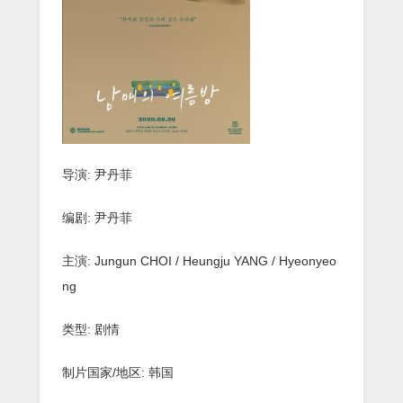
家
庭
的
夏
日
夜
晚》
[720P]
[回
老
家
导演: 尹丹菲
的
暑
假
编剧: 尹丹菲
时
光]
主演: Jungun CHOI / Heungju YANG / Hyeonyeo
ng
类型: 剧情
制片国家/地区: 韩国