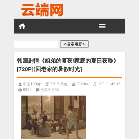
搜
索：
韩国剧情《姐弟的夏夜/家庭的夏日夜晚》
[720P][回老家的暑假时光]
中国1080p
720P
,
其他
2020年11月12日 11:45:16
韩
9392
已关闭评论
国
剧
情
《姐
弟
的
夏
夜/