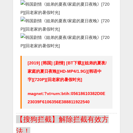
[2019] [韩国] [剧情] [BT下载][姐弟的夏夜/
家庭的夏日夜晚][HD-MP4/1.9G][韩语中
字][720P][回老家的暑假时光]
magnet:?xt=urn:btih:05618610382D0E
23039F6106356E388811922540
【搜狗拦截】解除拦截有效方
法！