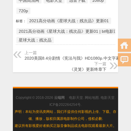
中国高清网
电影天堂
迅雷下载
1080p
720p
2021高分动画《星球大战：残次品》更新01
标签：
2021高分动画《星球大战：残次品》更新01 | bt电影迅雷下
星球大战：残次品
上一篇
2020美国8.4分剧情《宪法与我》HD1080p.中文字幕
下一篇
《灵笼》更新终章下
Copyright © 2016-2026
云端网
电影天堂
.
网站地图
.
电影天堂
.
ICP备202264254号
.
声明：本站为资讯类网站，我们不提供任何影视的上传、下载、存
储、播放，版权归属原电影制作公司，侵权必删.
建议所有影视爱好者购买正版音像制品或去电影院观看最新大片。