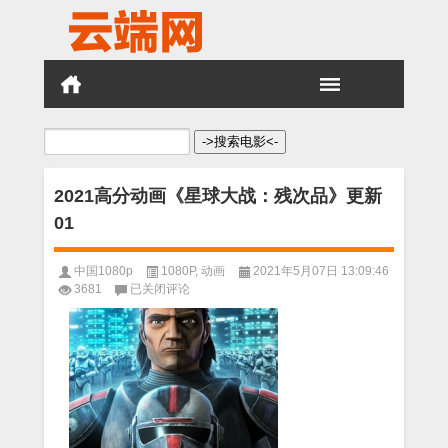
搜
索：
2021高分动画《星球大战：残次品》更新
01
中国1080p
1080P
,
动画
2021年5月07日 13:09:46
2021
3681
已关闭评论
高
分
动
画
《星
球
大
战：