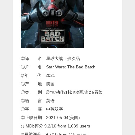
残
次
品》
更
新
01
◎译 名 星球大战：残次品
◎片 名 Star Wars: The Bad Batch
◎年 代 2021
◎产 地 美国
◎类 别 剧情/动作/科幻/动画/奇幻/冒险
◎语 言 英语
◎字 幕 中英双字
◎上映日期 2021-05-04(美国)
◎IMDb评分 9.2/10 from 1,639 users
◎豆瓣评分 9.7/10 from 118 users