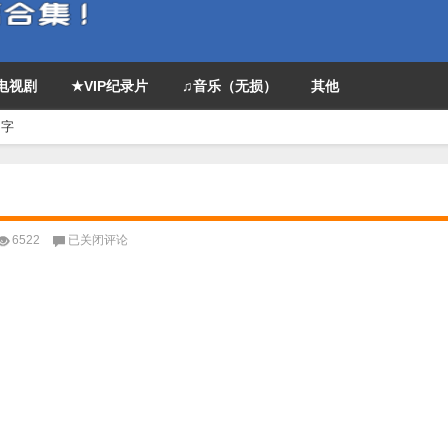
P电视剧
★VIP纪录片
♫音乐（无损）
其他
中字
高
6522
已关闭评论
分
动
画
《阿
基
拉》
1080p.BD
中
字