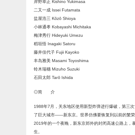
岸野幸正 Kishino Yukimasa
二又一成 Issei Futamata
盐屋浩三 Kôzô Shioya
小林通孝 Kobayashi Michitaka
梅津秀行 Hideyuki Umezu
稻垣悟 Inagaki Satoru
藤井佳代子 Fujii Kayoko
丰岛雅美 Masami Toyoshima
铃木瑞穗 Mizuho Suzuki
石田太郎 Tarô Ishida
◎简 介
1988年7月，关东地区使用新型炸弹进行爆破，第三
了巨大城市——新东京。世界仿佛要恢复到以前的繁荣
2019年的一个夜晚，新东京郊外的封闭高速公路上
生。