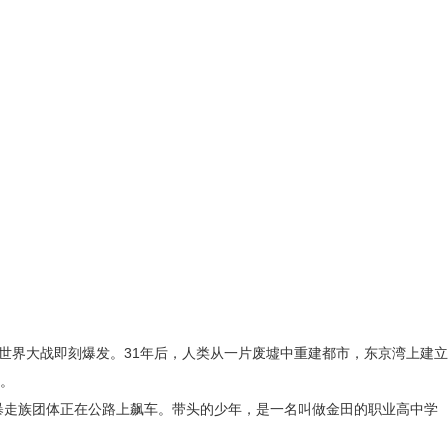
次世界大战即刻爆发。31年后，人类从一片废墟中重建都市，东京湾上建立
。
，暴走族团体正在公路上飙车。带头的少年，是一名叫做金田的职业高中学