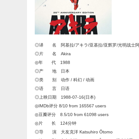
◎译 名 阿基拉/アキラ/亚基拉/亚辉罗/光明战士
◎片 名 Akira
◎年 代 1988
◎产 地 日本
◎类 别 动作 / 科幻 / 动画
◎语 言 日语
◎上映日期 1988-07-16(日本)
◎IMDb评分 8/10 from 165567 users
◎豆瓣评分 8.5/10 from 61098 users
◎片 长 124分钟
◎导 演 大友克洋 Katsuhiro Ôtomo