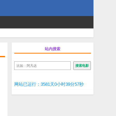
站内搜索
搜
搜索电影
索
网站已运行：3581天0小时39分58秒