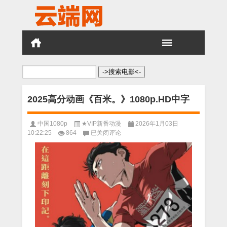
搜
索：
2025高分动画《百米。》1080p.HD中字
中国1080p
★VIP新番动漫
2026年1月03日
2025
10:22:25
864
已关闭评论
高
分
动
画
《百
米。》
1080p.HD
中
字