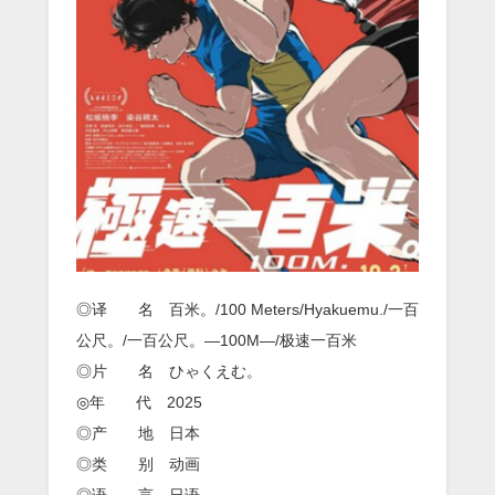
◎译 名 百米。/100 Meters/Hyakuemu./一百
公尺。/一百公尺。—100M—/极速一百米
◎片 名 ひゃくえむ。
◎年 代 2025
◎产 地 日本
◎类 别 动画
◎语 言 日语