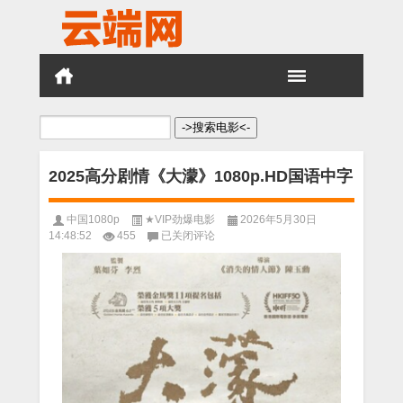
搜
索：
2025高分剧情《大濛》1080p.HD国语中字
中国1080p
★VIP劲爆电影
2026年5月30日
2025
14:48:52
455
已关闭评论
高
分
剧
情
《大
濛》
1080p.HD
国
语
中