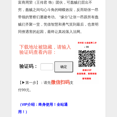
富商周荣（王传君 饰）团伙，可蠢贼们层出不
穷，蠢贼之间勾心斗角的蝴蝶效应，反而助张一昂
带领的警察们屡建奇功。 “缘分”让张一昂跟所有蠢
贼们齐聚一堂，凭借智慧和勇气笑到最后，也查明
同僚遇害的起因，最终让真凶落入法网。
下载地址被隐藏，请输入
验证码查看内容：
验证码：
微信扫码
【▶第一步】：请先
支
付99元。
（VIP介绍：终身使用！全站通
用！）