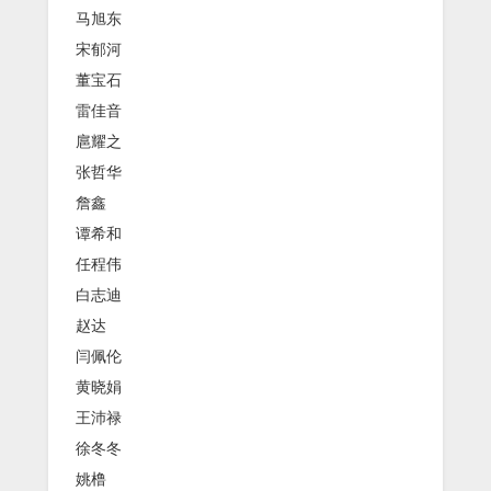
马旭东
宋郁河
董宝石
雷佳音
扈耀之
张哲华
詹鑫
谭希和
任程伟
白志迪
赵达
闫佩伦
黄晓娟
王沛禄
徐冬冬
姚橹