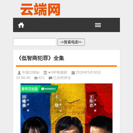
搜
索：
《低智商犯罪》全集
中国1080p
★VIP电视剧
2026年5月30日
《低
15:06:40
421
已关闭评论
智
商
犯
罪》
全
集