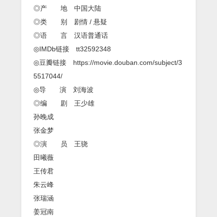
◎产 地 中国大陆
◎类 别 剧情 / 悬疑
◎语 言 汉语普通话
◎IMDb链接 tt32592348
◎豆瓣链接 https://movie.douban.com/subject/3
5517044/
◎导 演 刘海波
◎编 剧 王少雄
孙晚成
张金梦
◎演 员 王骁
田曦薇
王传君
朱云峰
张瑞涵
姜冠南