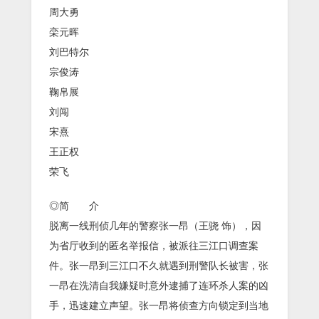
周大勇
栾元晖
刘巴特尔
宗俊涛
鞠帛展
刘闯
宋熹
王正权
荣飞
◎简 介
脱离一线刑侦几年的警察张一昂（王骁 饰），因
为省厅收到的匿名举报信，被派往三江口调查案
件。张一昂到三江口不久就遇到刑警队长被害，张
一昂在洗清自我嫌疑时意外逮捕了连环杀人案的凶
手，迅速建立声望。张一昂将侦查方向锁定到当地