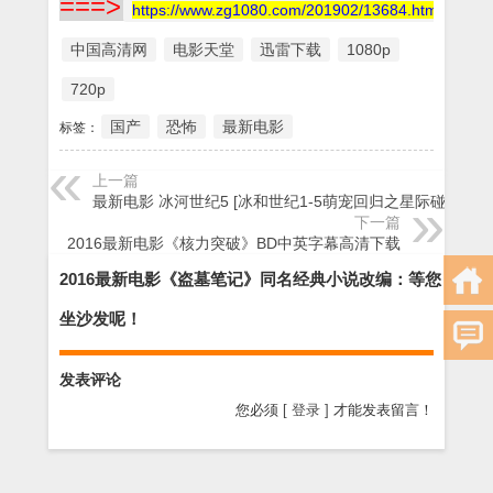
===>
https://www.zg1080.com/201902/13684.html
中国高清网
电影天堂
迅雷下载
1080p
720p
国产
恐怖
最新电影
标签：
上一篇
最新电影 冰河世纪5 [冰和世纪1-5萌宠回归之星际碰撞]
下一篇
2016最新电影《核力突破》BD中英字幕高清下载
2016最新电影《盗墓笔记》同名经典小说改编：等您
坐沙发呢！
发表评论
您必须
[ 登录 ]
才能发表留言！