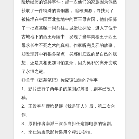
险所经历的诡异事件：那一次他们的家族因为偶然
获取了一件特殊的青铜器， 追根溯源，寻找到了
被掩埋在中国西北盆地中的西王母古国，他们招募
了一批盗墓贼一同前往古城遗址探险，进入了位于
古城地下的西王母陵中，发现了当年周穆王于西王
母求长生不死之术的真相。作家听完吴邪的故事，
却发现其中有很多疑点，吴邪到底说的是自己的臆
想，还是真相更加可怕复杂，因为吴邪的离开变成
了永恒之谜。
◎关于《盗墓笔记》你应该知道的7件事
1、影片进行了两年多的策划好筹备，剧本已改八
稿。
2、王景春与鹿晗是继《我是证人》后，第二次合
作。
3、原剧作者南派三叔亲自担任这部电影的编剧。
4、李仁港表示影片采用全程3D实拍。