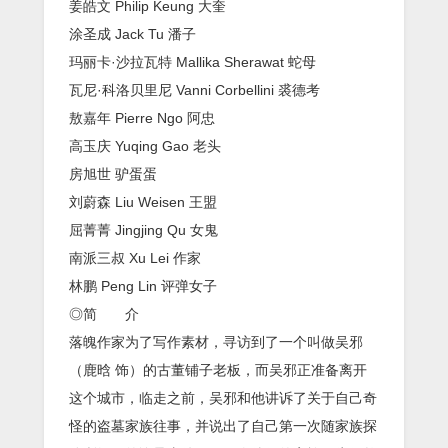
姜皓文 Philip Keung 大奎
涂圣成 Jack Tu 潘子
玛丽卡·沙拉瓦特 Mallika Sherawat 蛇母
瓦尼·科洛贝里尼 Vanni Corbellini 裘德考
敖嘉年 Pierre Ngo 阿忠
高玉庆 Yuqing Gao 老头
房旭世 驴蛋蛋
刘蔚森 Liu Weisen 王盟
屈菁菁 Jingjing Qu 女鬼
南派三叔 Xu Lei 作家
林鹏 Peng Lin 评弹女子
◎简 介
落魄作家为了写作素材，寻访到了一个叫做吴邪
（鹿晗 饰）的古董铺子老板，而吴邪正准备离开
这个城市，临走之前，吴邪和他讲诉了关于自己奇
怪的盗墓家族往事，并说出了自己第一次随家族探