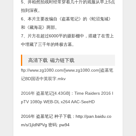
5、井柏然拍戏时经常穿着几十斤的戏服从早上5点
拍到深夜。
6、本片主要改编自《盗墓笔记》的《蛇沼鬼城》
和《藏海花》两部。
7、片方在超过6000平的摄影棚中，搭建了在雪上
中埋藏了三千年的终极古墓。
高清下载 磁力链下载
ftp://www.zg1080.com/[www.zg1080.com]盗墓笔
记BD国语中英双字.mkv
2016年 盗墓笔记[4.43GB]：Time Raiders 2016 I
pTV 1080p WEB-DL x264 AAC-SeeHD
2016年 盗墓笔记 种子下载：http://pan.baidu.co
m/s/1jIdNPVg 密码: pw94